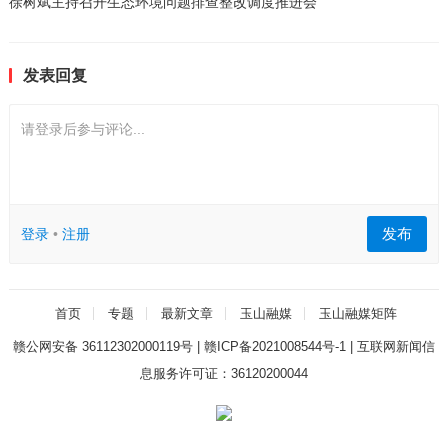
徐树斌主持召开生态环境问题排查整改调度推进会
发表回复
请登录后参与评论...
发布
登录
•
注册
首页
专题
最新文章
玉山融媒
玉山融媒矩阵
赣公网安备 36112302000119号
|
赣ICP备2021008544号-1
|
互联网新闻信
息服务许可证：36120200044