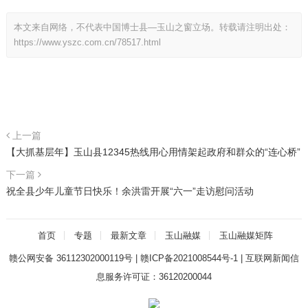
本文来自网络，不代表中国博士县—玉山之窗立场。转载请注明出处：
https://www.yszc.com.cn/78517.html
上一篇
【大抓基层年】玉山县12345热线用心用情架起政府和群众的“连心桥”
下一篇
祝全县少年儿童节日快乐！余洪雷开展“六一”走访慰问活动
首页
专题
最新文章
玉山融媒
玉山融媒矩阵
赣公网安备 36112302000119号
|
赣ICP备2021008544号-1
|
互联网新闻信
息服务许可证：36120200044