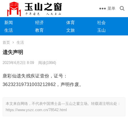
菜单
新闻
经济
体育
社会
生活
教育
文旅
玉山
首页
生活
遗失声明
2023年6月2日 8:09
阅读
(1994)
唐彩仙遗失残疾证壹份，证号：
36232319731003212862，声明作废。
本文来自网络，不代表中国博士县—玉山之窗立场。转载请注明出处：
https://www.yszc.com.cn/78542.html