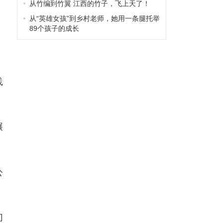
从竹编到竹翼 江西的竹子，飞上天了！
从“英雄女孩”到乡村老师，她用一条腿托举
89个孩子的成长
，
践
碾
公
切