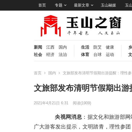
首页
专题
最新文章
玉山融媒
玉
新闻
江西
国内
生活
防艾
健康
社会
经济
法治
体育
台球
运动
首页
国内
文旅部发布清明节假期出游提醒：理性参
文旅部发布清明节假期出游
2021年4月21日 6:31
阅读
(1909)
央视网消息
：据文化和旅游部网
广大游客发出提示，文明踏青，理性参团