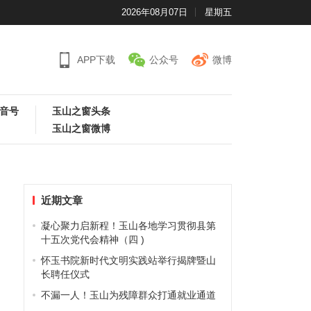
2026年08月07日
星期五
APP下载
公众号
微博
音号
玉山之窗头条
玉山之窗微博
近期文章
凝心聚力启新程！玉山各地学习贯彻县第
十五次党代会精神（四 )
怀玉书院新时代文明实践站举行揭牌暨山
长聘任仪式
不漏一人！玉山为残障群众打通就业通道