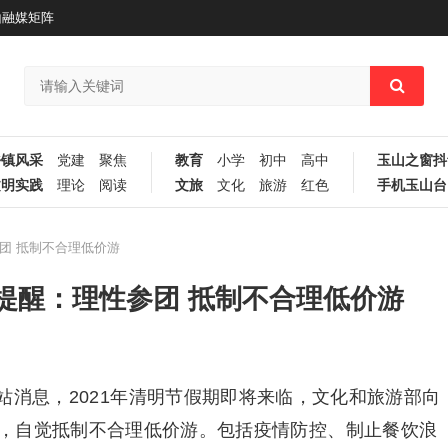
山融媒矩阵
乡镇风采
党建
聚焦
教育
小学
初中
高中
玉山之窗抖
文明实践
理论
阅读
文旅
文化
旅游
红色
手机玉山台
团 抵制不合理低价游
提醒：理性参团 抵制不合理低价游
站消息，2021年清明节假期即将来临，文化和旅游部向
，自觉抵制不合理低价游。包括疫情防控、制止餐饮浪