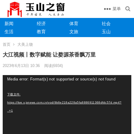
菜单
新闻
经济
体育
社会
生活
教育
文旅
玉山
首页
大美上饶
大江视频丨数字赋能 让婺源茶香飘万里
2023年6月13日 10:36
阅读
(6934)
视
Media error: Format(s) not supported or source(s) not found
频
播
下载文件:
放
https://live.v.jxnews.com.cn/vod/9b6e218a228a5fa8886911368dfdc57d.mp4?
器
_=1