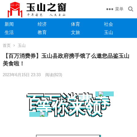
菜单
新闻
经济
体育
社会
生活
教育
文旅
玉山
首页
玉山
【百万消费券】玉山县政府携手饿了么邀您品鉴玉山
美食啦！
2023年6月15日 23:33
阅读
(823)
百万消费券
等你来领