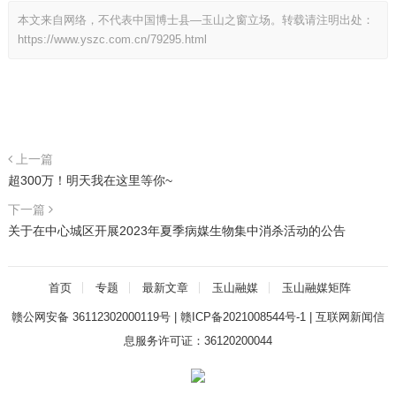
本文来自网络，不代表中国博士县—玉山之窗立场。转载请注明出处：
https://www.yszc.com.cn/79295.html
上一篇
超300万！明天我在这里等你~
下一篇
关于在中心城区开展2023年夏季病媒生物集中消杀活动的公告
首页
专题
最新文章
玉山融媒
玉山融媒矩阵
赣公网安备 36112302000119号
|
赣ICP备2021008544号-1
|
互联网新闻信
息服务许可证：36120200044