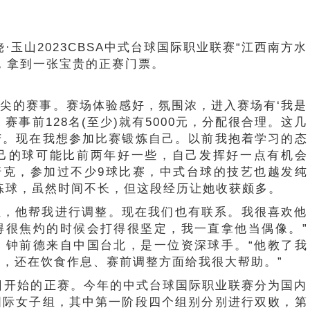
饶·玉山2023CBSA中式台球国际职业联赛“江西南方水
，拿到一张宝贵的正赛门票。
顶尖的赛事。赛场体验感好，氛围浓，进入赛场有‘我是
赛事前128名(至少)就有5000元，分配很合理。这几
苦。现在我想参加比赛锻炼自己。以前我抱着学习的态
己的球可能比前两年好一些，自己发挥好一点有机会
斯诺克，参加过不少9球比赛，中式台球的技艺也越发纯
下练球，虽然时间不长，但这段经历让她收获颇多。
位，他帮我进行调整。现在我们也有联系。我很喜欢他
得很焦灼的时候会打得很坚定，我一直拿他当偶像。”
。钟前德来自中国台北，是一位资深球手。“他教了我
，还在饮食作息、赛前调整方面给我很大帮助。”
7日开始的正赛。今年的中式台球国际职业联赛分为国内
国际女子组，其中第一阶段四个组别分别进行双败，第