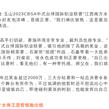
·玉山2023CBSA中式台球国际职业联赛“江西南方水
绝杀好友包洪峰，晋级正赛。“我们俩比较熟，这是最后
伟说。
和高手们切磋。赛场环境非常专业，裁判员也很专业。”
中式台球国际职业联赛，吸引他的除了高额的奖金，还
国际精英赛，石家班“组团”作战，石鑫带着一大批弟
徐天伟，刘俊岩、张永也成功拿到正赛资格。“自己出
打比赛时，看见他们，有一种寄托感。师父在，我们就
全年总奖金超过2000万，三大分站赛和一站总决赛令各
这个舞台有所作为，不过低调的他暂时还不想说出心中
目标是锻炼自己，即使碰到紧张的时刻，也能发挥出自己
后”女将王思哲惊险出线