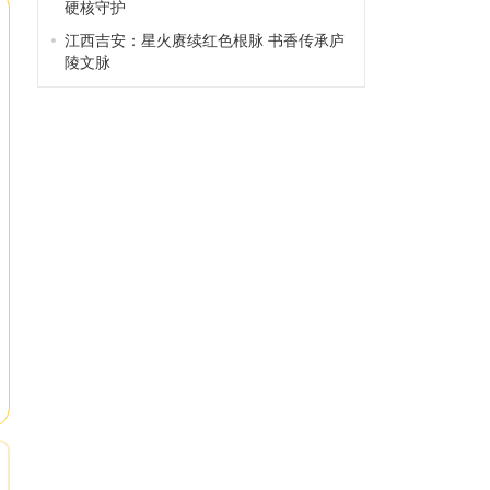
硬核守护
江西吉安：星火赓续红色根脉 书香传承庐
陵文脉