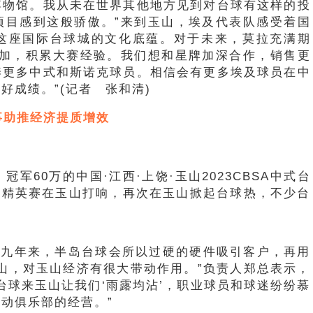
博物馆。我从未在世界其他地方见到对台球有这样的投
项目感到这般骄傲。”来到玉山，埃及代表队感受着国
这座国际台球城的文化底蕴。对于未来，莫拉充满期
参加，积累大赛经验。我们想和星牌加深合作，销售更
养更多中式和斯诺克球员。相信会有更多埃及球员在中
好成绩。”(记者 张和清)
事助推经济提质增效
、冠军60万的中国·江西·上饶·玉山2023CBSA中式台
际精英赛在玉山打响，再次在玉山掀起台球热，不少台
业，九年来，半岛台球会所以过硬的硬件吸引客户，再用
山，对玉山经济有很大带动作用。”负责人郑总表示，
台球来玉山让我们‘雨露均沾’，职业球员和球迷纷纷慕
动俱乐部的经营。”