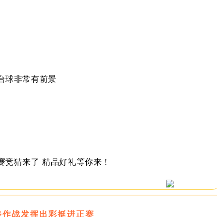
台球非常有前景
赛竞猜来了
精品好礼等你来！
乡作战发挥出彩挺进正赛