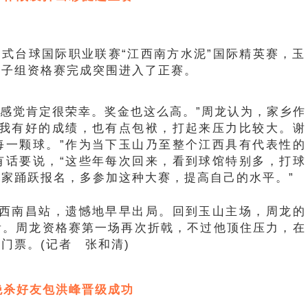
SA中式台球国际职业联赛“江西南方水泥”国际精英赛，玉
男子组资格赛完成突围进入了正赛。
，感觉肯定很荣幸。奖金也这么高。”周龙认为，家乡作
望我有好的成绩，也有点包袱，打起来压力比较大。谢
每一颗球。”作为当下玉山乃至整个江西具有代表性的
有话要说，“这些年每次回来，看到球馆特别多，打球
家踊跃报名，多参加这种大赛，提高自己的水平。”
西南昌站，遗憾地早早出局。回到玉山主场，周龙的
看。周龙资格赛第一场再次折戟，不过他顶住压力，在
门票。(记者 张和清)
绝杀好友包洪峰晋级成功