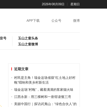
2026年08月09日
星期日
APP下载
公众号
微博
音号
玉山之窗头条
玉山之窗微博
近期文章
村民是主角！瑞金这场省级“红土地上好村
晚”唱响和美乡村新生活
瑞金这场“村晚”，藏着满满的客家烟火味
江西永新：用三棵树和一座馆读懂三湾
美丽中国行｜探访武夷山：“绿色合伙人”的