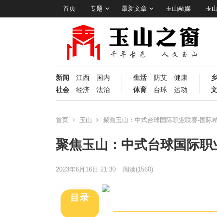
首页
专题
最新文章
玉山融媒
玉
新闻
江西
国内
生活
防艾
健康
社会
经济
法治
体育
台球
运动
首页
玉山
聚焦玉山：中式台球国际职业联赛-国际
聚焦玉山：中式台球国际职
2023年6月16日 21:30
阅读
(1560)
目录