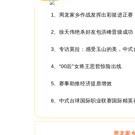
1、周龙家乡作战发挥出彩挺进正赛
2、徐天伟绝杀好友包洪峰晋级成功
3、专访莫拉：感受玉山的美，中式
4、“00后”女将王思哲惊险出线
5、赛事助推经济提质增效
6、
中式台球国际职业联赛国际精英
周龙家