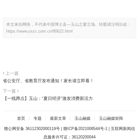
本文来自网络，不代表中国博士县—玉山之窗立场。转载请注明出处：
https://www.yszc.com.cn/80622.html
上一篇
省公安厅、省教育厅发布通知！家长请立即看！
下一篇
【一线蹲点】玉山：“夏日经济”激发消费新活力
首页
专题
最新文章
玉山融媒
玉山融媒矩阵
赣公网安备 36112302000119号
|
赣ICP备2021008544号-1
|
互联网新闻信
息服务许可证：36120200044