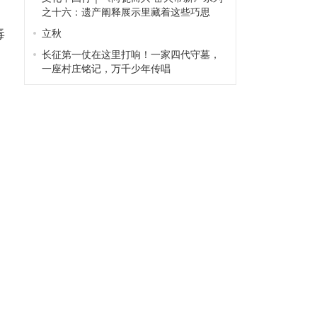
之十六：遗产阐释展示里藏着这些巧思
毒
立秋
长征第一仗在这里打响！一家四代守墓，
一座村庄铭记，万千少年传唱