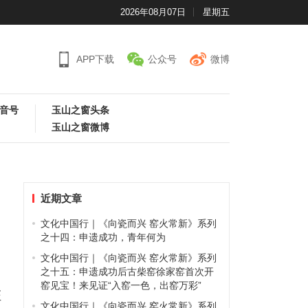
2026年08月07日
星期五
APP下载
公众号
微博
音号
玉山之窗头条
玉山之窗微博
近期文章
文化中国行｜《向瓷而兴 窑火常新》系列
之十四：申遗成功，青年何为
文化中国行｜《向瓷而兴 窑火常新》系列
均
之十五：申遗成功后古柴窑徐家窑首次开
窑见宝！来见证“入窑一色，出窑万彩”
证
文化中国行｜《向瓷而兴 窑火常新》系列