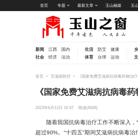
首页
专题
最新文章
玉山融媒
玉
新闻
江西
国内
生活
防艾
健康
社会
经济
法治
体育
台球
运动
首页
艾滋病防控
《国家免费艾滋病抗病毒药物治疗手
《国家免费艾滋病抗病毒药物
2023年6月12日 16:07
阅读
(4568)
随着我国抗病毒治疗工作不断深入，
超过90%。“十四五”期间艾滋病抗病毒