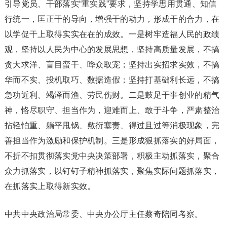
引导党员、干部落实“重实践”要求，坚持学思用贯通、知信
行统一，匡正干的导向，增强干的动力，形成干的合力，在
以学促干上取得实实在在的成效。一是树牢造福人民的政绩
观，坚持以人民为中心的发展思想，坚持高质量发展，不搞
贪大求洋、盲目蛮干、哗众取宠；坚持出实招求实效，不搞
华而不实、投机取巧、数据造假；坚持打基础利长远，不搞
急功近利、竭泽而渔、劳民伤财。二是鼓足干事创业的精气
神，恪尽职守、担当作为，迎难而上、敢于斗争，严肃整治
拈轻怕重、躺平甩锅、敷衍塞责、得过且过等消极现象，完
善担当作为激励和保护机制。三是形成狠抓落实的好局面，
不折不扣贯彻落实党中央决策部署，积极主动抓落实，聚合
众力抓落实，以钉钉子精神抓落实，聚焦实际问题抓落实，
在抓落实上取得新实效。
中共中央政治局常委、中央办公厅主任蔡奇陪同考察。