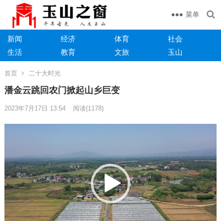
菜单
新闻
经济
体育
社会
生活
教育
文旅
玉山
首页
二十大时光
潘金云跳回农门掀起山乡巨变
2023年7月17日 13:54
阅读
(1178)
视
频
播
放
器