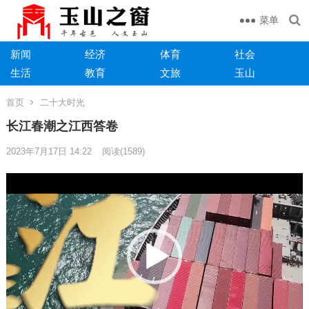
菜单
新闻
经济
体育
社会
生活
教育
文旅
玉山
首页
二十大时光
长江春潮之江西答卷
2023年7月17日 14:22
阅读
(1589)
视
频
播
放
器