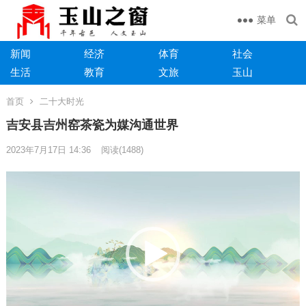
菜单
新闻
经济
体育
社会
生活
教育
文旅
玉山
首页
二十大时光
吉安县吉州窑茶瓷为媒沟通世界
2023年7月17日 14:36
阅读
(1488)
视
频
播
放
器