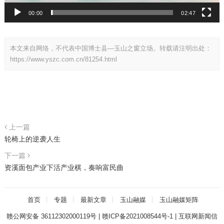
00:00
02:47
本文来自网络，不代表中国博士县—玉山之窗立场。转载请注明出处：
https://www.yszc.com.cn/81254.html
上一篇
轮椅上的逆袭人生
下一篇
资溪面包产业下活产业棋，奏响富民曲
首页
专题
最新文章
玉山融媒
玉山融媒矩阵
赣公网安备 36112302000119号
|
赣ICP备2021008544号-1
|
互联网新闻信