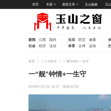
首页
专题
最新文章
玉山融媒
玉
新闻
江西
国内
生活
防艾
健康
社会
经济
法治
体育
台球
运动
首页
二十大时光
一“舰”钟情+一生守
一“舰”钟情+一生守
2023年7月17日 14:37
阅读
(1274)
视
频
播