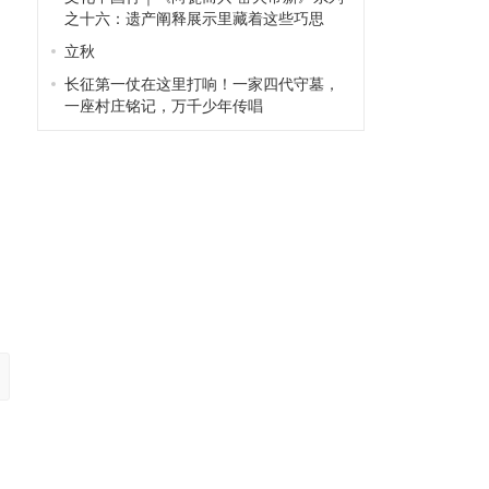
之十六：遗产阐释展示里藏着这些巧思
立秋
长征第一仗在这里打响！一家四代守墓，
一座村庄铭记，万千少年传唱