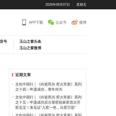
2026年08月07日
星期五
APP下载
公众号
微博
音号
玉山之窗头条
玉山之窗微博
近期文章
文化中国行｜《向瓷而兴 窑火常新》系列
之十四：申遗成功，青年何为
文化中国行｜《向瓷而兴 窑火常新》系列
之十五：申遗成功后古柴窑徐家窑首次开
窑见宝！来见证“入窑一色，出窑万彩”
文化中国行｜《向瓷而兴 窑火常新》系列