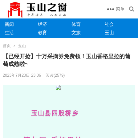
菜单
新闻
经济
体育
社会
生活
教育
文旅
玉山
首页
玉山
【已经开抢】十万采摘券免费领！玉山香格里拉的葡
萄成熟啦~
2023年7月20日 23:06
阅读
(2579)
玉山县四股桥乡