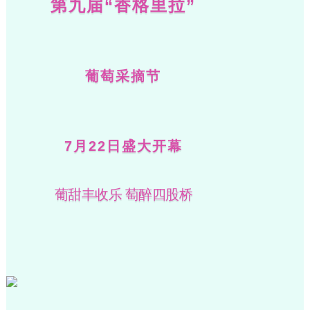
第九届“香格里拉”
葡萄采摘节
7月22日盛大开幕
葡甜丰收乐 萄醉四股桥