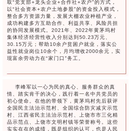
取“党支部+龙头企业+合作社+农户”的方式，
以“社会资本+农户土地参股”的资金投入模式，
整合多方资源力量，发展大棚农业种植产业，
成功构建多方互助合作、利益共享、风险共担
的协同发展模式。2021年、2022年黄茅坞村
集体经济经营性收入分别达到50.23万元、
30.15万元；帮助10余户贫困户就业，落实公
益性就业岗位10余个，月均增收2000余元，实
现富余劳动力在“家门口”务工。
李峰军以一心为民的真心、服务群众的真
情、踏实肯干的决心，践行着一名中共党员的
初心使命。在他的带领下，黄茅坞村先后获评
全国民主法治示范村、全国综合防灾减灾示范
村、江西省民主法治示范村、上饶市市三化精
品示范点、上饶市文明村镇等荣誉称号。这些
实实在在的成绩，既是组织的认可，也是人民