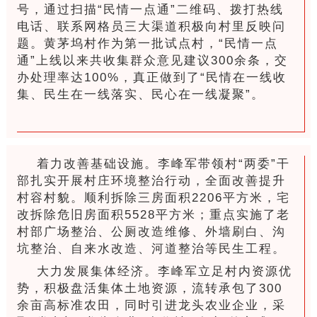
号，通过扫描“民情一点通”二维码、拨打热线
电话、联系网格员三大渠道积极向村里反映问
题。黄茅坞村作为第一批试点村，“民情一点
通”上线以来共收集群众意见建议300余条，交
办处理率达100%，真正做到了“民情在一线收
集、民生在一线落实、民心在一线凝聚”。
着力改善基础设施。李峰军带领村“两委”干
部扎实开展村庄环境整治行动，全面改善提升
村容村貌。顺利拆除三房面积2206平方米，宅
改拆除危旧房面积5528平方米；重点实施了老
村部广场整治、公厕改造维修、外墙刷白、沟
坑整治、自来水改造、河道整治等民生工程。
大力发展集体经济。李峰军立足村内资源优
势，积极盘活集体土地资源，流转承包了300
余亩高标准农田，同时引进龙头农业企业，采