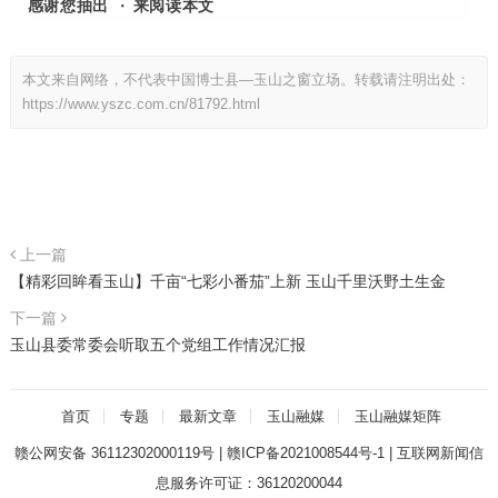
·
感谢您抽出
来阅读本文
本文来自网络，不代表中国博士县—玉山之窗立场。转载请注明出处：
https://www.yszc.com.cn/81792.html
上一篇
【精彩回眸看玉山】千亩“七彩小番茄”上新 玉山千里沃野土生金
下一篇
玉山县委常委会听取五个党组工作情况汇报
首页
专题
最新文章
玉山融媒
玉山融媒矩阵
赣公网安备 36112302000119号
|
赣ICP备2021008544号-1
|
互联网新闻信
息服务许可证：36120200044