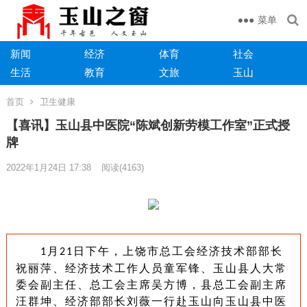
菜单
新闻
经济
体育
社会
生活
教育
文旅
玉山
首页
卫生健康
【喜讯】玉山县中医院“陈斌创新劳模工作室”正式授
牌
2022年1月24日 17:38
阅读
(4163)
月
日下午
，
上饶市总工会经济技术部部长
1
21
祝丽萍、经济技术工作人员童军锋、玉山县人大常
委会副主任、总工会主席吴方博，县总工会副主席
汪群坤、经济部部长刘薇一行赴玉山向玉山县中医