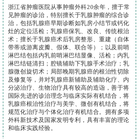
浙江省肿瘤医院从事肿瘤外科
20
余年，擅于常
见肿瘤的诊治，特别擅长于乳腺肿瘤的综合诊
治，包括乳腺癌早期诊断如乳房小结节或钙化
灶的定位活检；乳腺癌保乳、改良、传统根治
术；擅长于乳腺癌术后乳房整形、重建（自体
带蒂或游离皮瓣、假体、联合等）；以及前哨
淋巴结包括内乳前哨淋巴结显像、活检；内乳
淋巴结链清扫；腔镜辅助下乳腺手术治疗；乳
腺微创旋切术；局部晚期乳腺癌的根治性切除
及修复等，并对乳腺癌新辅助及辅助化疗、内
分泌治疗、生物治疗具有较高的造诣，善于将
国际先进的诊治理念与临床实际有机结合，将
乳腺癌根治性治疗与美学、微创有机结合，将
规范化治疗与个体化治疗有机结合。拥有多项
外科新技术及国家发明专利，具有丰富的理论
和临床实践经验。