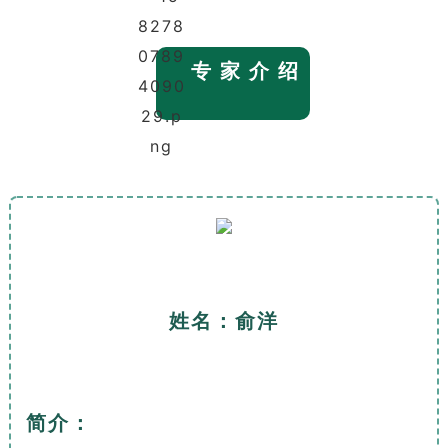
专 家 介 绍
姓名：俞洋
简介：