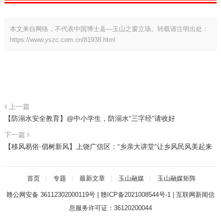
本文来自网络，不代表中国博士县—玉山之窗立场。转载请注明出处：
https://www.yszc.com.cn/81938.html
上一篇
【防溺水安全教育】@中小学生，防溺水“三字经”请收好
下一篇
【移风易俗·倡树新风】上饶广信区：“乡亲大讲堂”让乡风民风美起来
首页
专题
最新文章
玉山融媒
玉山融媒矩阵
赣公网安备 36112302000119号
|
赣ICP备2021008544号-1
|
互联网新闻信
息服务许可证：36120200044