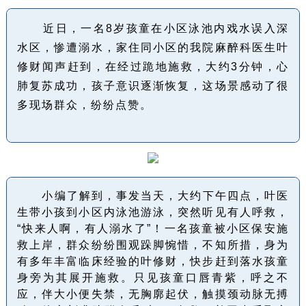
近日，一名8岁孩童在小区泳池内戏水误入深
水区，惨遭溺水，家住同小区的我院麻醉科医生叶
修财闻声赶到，在经过跪地施救，大约3分钟，心
肺复苏成功，孩子意识逐渐恢复，这场景感动了很
多现场群众，纷纷点赞。
小编了解到，事发当天，大约下午四点，叶医
生带小孩到小区内泳池游泳，突然听见有人呼救，
“快来人啊，有人溺水了”！一名孩童被小区保安施
救上岸，群众纷纷围观跺脚惋惜，不知所措，身为
有多年丰富临床经验的叶修财，快步赶到落水孩童
身旁为其展开施救。只见孩童口唇青紫，呼之不
应，伴大小便失禁，无胸廓起伏，触摸颈动脉无搏