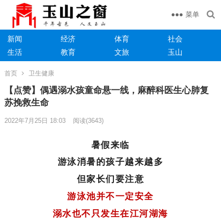
菜单
新闻
经济
体育
社会
生活
教育
文旅
玉山
首页
卫生健康
【点赞】偶遇溺水孩童命悬一线，麻醉科医生心肺复
苏挽救生命
2022年7月25日 18:03
阅读
(3643)
暑假来临
游泳消暑的孩子越来越多
但家长们要注意
游泳池并不一定安全
溺水也不只发生在江河湖海