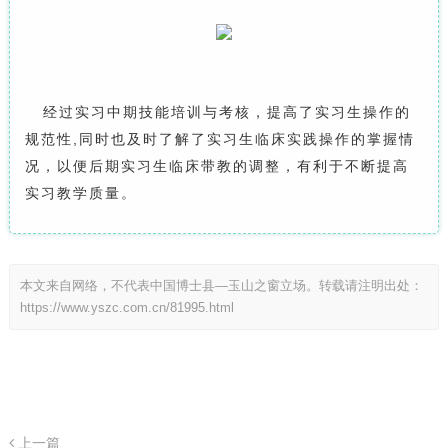
经过实习中期技能培训与考核，提高了实习生操作的
,
规范性
同时也
及时了解
了
实习生临床实践操作的掌握情
况，
以便
后期实习生临床
带教的
调整，有利于不断提高
实习教学质量。
本文来自网络，不代表中国博士县—玉山之窗立场。转载请注明出处：
https://www.yszc.com.cn/81995.html
上一篇