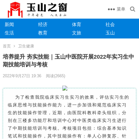
菜单
新闻
经济
体育
社会
生活
教育
文旅
玉山
首页
卫生健康
培养提升 夯实技能｜玉山中医院开展2022年实习生中
期技能培训与考核
2022年9月27日 19:36
阅读
(2665)
为
了检查我
院临床
实习生实习的效果，评估实习
生的
临床思维与
技能操作能力，进一步加强和规范
临床
实习
生的技能操作管理，
近期，由
医院
科教科牵头组织，分
别
在
三楼多功能厅和培训中心
对
中医类临床
实习生进行
了中期技能培训
与
考核。考核项目包括
：综合基本知识
笔试和技能操作，其中技能操作有：
单人心肺复苏、
针