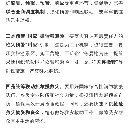
好
监测、预报、预警、响应
等重点环节，督促地方完善
联合会商调度机制
，强化预警和响应联动，要牢牢把握
防汛主动权。
三是预警“叫应”抓转移避险。
要落实直达基层责任人的
临灾预警“叫应”
机制，这是第二个机制，也很重要。要
压实旅游景区、施工营地、工矿企业等属地责任，提前
果断组织危险区群众转移避险，及时采取
“关停撤转”
等
刚性措施，严防群死群伤。
四是统筹联动抓救援救灾。
要用好国家综合性消防救援
队伍、各类专业队伍和社会力量，根据汛情发展预置布
防，确保高效开展抢险救援。同时，还要快速下拨
抢险
救灾物资和资金
，精心做好救灾救助工作，保障受灾群
众基本生活的需求。