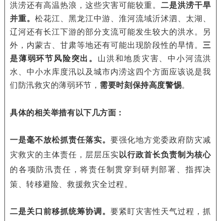
洪涝还有高温热浪，这些灾害可能较重。
二是洪涝干旱
并重。
松花江、黑龙江中游、淮河流域沂沭泗、太湖、
辽河还有长江下游的部分支流可能发生较大的洪水。另
外，内蒙古、甘肃等地还有可能出现阶段性的旱情。
三
是薄弱环节风险突出。
山洪和地质灾害、中小河流洪
水、中小水库度汛以及城市内涝这四个方面应该说是我
们防汛救灾的薄弱环节，
需要时刻保持高度警惕
。
具体的相关举措有以下几方面：
一是毫不放松抓责任落实。
要强化地方党委政府防灾减
灾救灾的主体责任，层层压实
以行政首长负责制为核心
的各项防汛责任，将责任制贯穿到研判部署、指挥决
策、转移避险、救援救灾全过程。
二是关口前移抓统筹协调。
要紧盯灾害性天气过程，抓