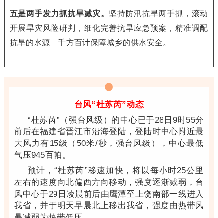
五是两手发力抓抗旱减灾。
坚持防汛抗旱两手抓，滚动
开展旱灾风险研判，细化完善抗旱应急预案，精准调配
抗旱的水源，千方百计保障城乡的供水安全。
台风“杜苏芮”动态
“杜苏芮”（强台风级）的中心已于28日9时55分
前
后在福建省晋江市沿海登陆，登陆时中心附近最
大风力有15级（50米/秒，强台风级），中心最低
气压945百帕。
预计，“杜苏芮”移速加快，将以每小时25公里
左右
的速度向北偏西方向移动，强度逐渐减弱，台
风中心于29日凌晨前后由鹰潭至上饶南部一线进入
我省，并于明天早晨北上移出我省，强度由热带风
暴减弱为热带低压。