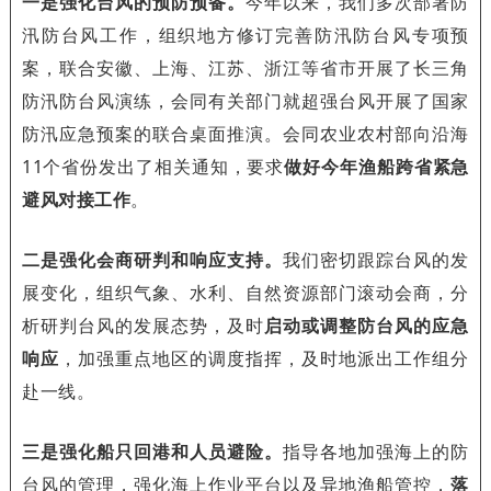
一是强化台风的预防预备。
今年以来，我们多次部署防
汛防台风工作，组织地方修订完善防汛防台风专项预
案，联合安徽、上海、江苏、浙江等省市开展了长三角
防汛防台风演练，会同有关部门就超强台风开展了国家
防汛应急预案的联合桌面推演。会同农业农村部向沿海
11个省份发出了相关通知，要求
做好今年渔船跨省紧急
避风对接工作
。
二是强化会商研判和响应支持。
我们密切跟踪台风的发
展变化，组织气象、水利、自然资源部门滚动会商，分
析研判台风的发展态势，及时
启动或调整防台风的应急
响应
，加强重点地区的调度指挥，及时地派出工作组分
赴一线。
三是强化船只回港和人员避险。
指导各地加强海上的防
台风的管理，强化海上作业平台以及异地渔船管控，
落