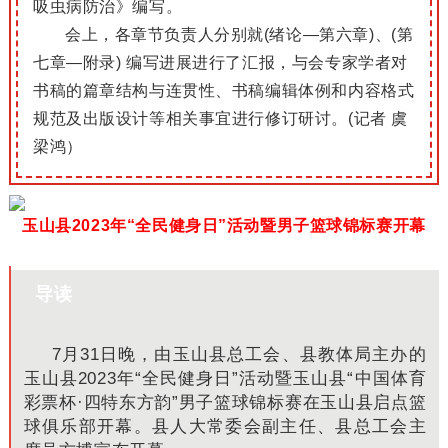
吸虫病防治》编写。
会上，各章节负责人分别就(绪论—第六章)、(第
七章—附录) 编写进展进行了汇报，与会专家学者对
书稿的篇章结构与连贯性、书稿编辑体例和内容格式
规范及出版设计等相关事宜进行修订研讨。(记者 虞
梁鸿）
玉山县2023年“全民健身日”活动暨男子篮球锦标赛开幕
导读
7
月
31
日晚，由玉山县总工会、县教体局主办的
玉山县
2023
年
“全民健身日”活动暨玉山县“中国体育
彩票杯·四特东方韵”男子篮球锦标赛
在玉山县
启点篮
球俱乐部
开幕。县人大常委会副主任、县总工会主