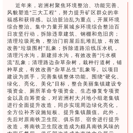
近年来，岩洲村聚焦环境整治、功能完善、
风貌塑造“三大工程”，努力提升矿区群众的幸
福感和获得感。以治脏治乱为重点，开展环境
综合整治。集中力量开展城乡环境综合整治百
日攻坚行动，拆除违章建筑、钢棚和危旧房；
清理垃圾死角，整治门前屋后乱堆乱放，有效
改善“垃圾围村”乱象；拆除道路沿线压水机，
清理污水沟，新建排水沟，有效改善“污水横
流”乱象；清理路边杂草杂树，栽种行道树，铺
种草皮，有效改善“杂草丛生”乱象等。以项目
建设为抓手，完善集镇整体功能。围绕“硬化、
绿化、亮化、美化”目标，整合美丽集镇建设专
项资金、厕所革命专项资金、生态修复专项资
金以及自筹资金，对岩洲村大爿地小组老集镇
进行全面提升改造，同步实现周边绿化亮化，
全方位补齐设施短板、提升集镇颜值。此外，
先后对原南铁卫生院、俱乐部、宿舍进行提升
改造，将南铁卫生院改造成为颇具南铁风味的