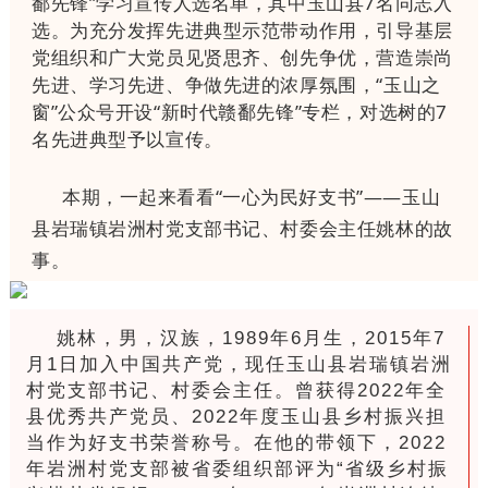
鄱先锋”学习宣传人选名单，其中玉山县7名同志入
选。为充分发挥先进典型示范带动作用，引导基层
党组织和广大党员见贤思齐、创先争优，营造崇尚
先进、学习先进、争做先进的浓厚氛围，“玉山之
窗”公众号开设“新时代赣鄱先锋”专栏，对选树的7
名先进典型予以宣传。
本期，一起来看看
“
一心为民好支书
”
——
玉山
县岩瑞镇岩洲村党支部书记、村委会主任姚林
的故
事。
姚林，男，汉族，1989年6月生，2015年7
月1日加入中国共产党，现任玉山县岩瑞镇岩洲
村党支部书记、村委会主任。曾获得2022年全
县优秀共产党员、2022年度玉山县乡村振兴担
当作为好支书荣誉称号。在他的带领下，2022
年岩洲村党支部被省委组织部评为“省级乡村振