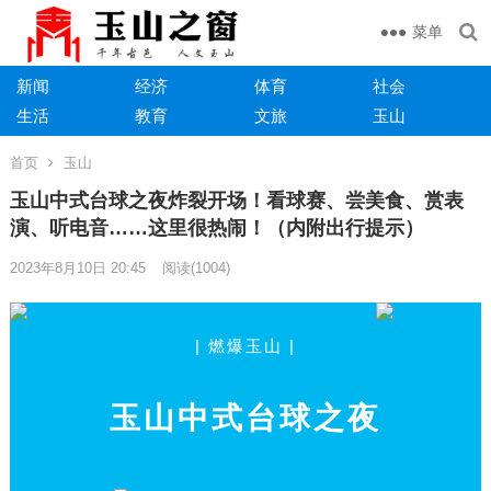
菜单
新闻
经济
体育
社会
生活
教育
文旅
玉山
首页
玉山
玉山中式台球之夜炸裂开场！看球赛、尝美食、赏表
演、听电音……这里很热闹！（内附出行提示）
2023年8月10日 20:45
阅读
(1004)
| 燃爆玉山 |
玉山中式台球之夜