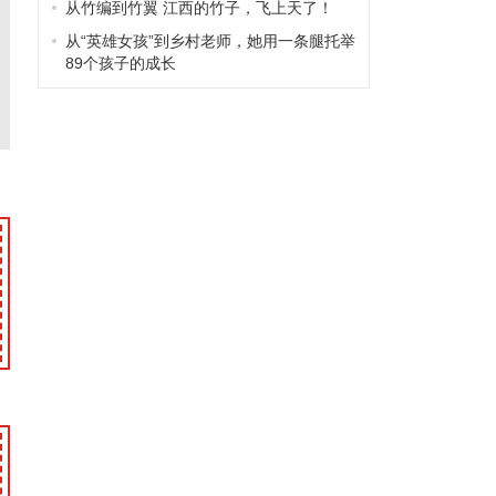
从竹编到竹翼 江西的竹子，飞上天了！
从“英雄女孩”到乡村老师，她用一条腿托举
89个孩子的成长