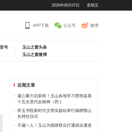
2026年08月07日
星期五
APP下载
公众号
微博
音号
玉山之窗头条
玉山之窗微博
近期文章
凝心聚力启新程！玉山各地学习贯彻县第
十五次党代会精神（四 )
怀玉书院新时代文明实践站举行揭牌暨山
长聘任仪式
不漏一人！玉山为残障群众打通就业通道