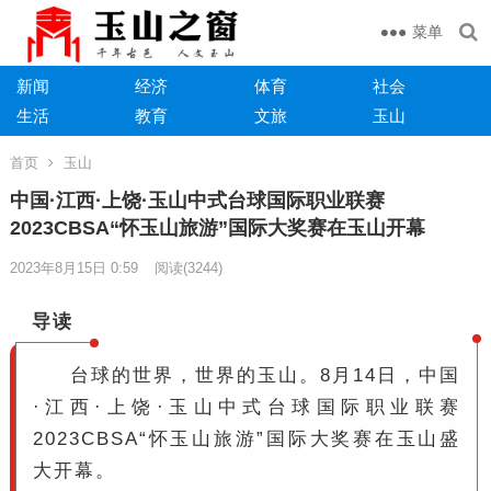
菜单
新闻
经济
体育
社会
生活
教育
文旅
玉山
首页
玉山
中国·江西·上饶·玉山中式台球国际职业联赛
2023CBSA“怀玉山旅游”国际大奖赛在玉山开幕
2023年8月15日 0:59
阅读
(3244)
导读
台球的世界，世界的玉山。8月14日，中国
·江西·上饶·玉山中式台球国际职业联赛
2023CBSA“怀玉山旅游”国际大奖赛在玉山盛
大开幕。