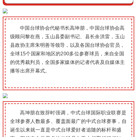
中国台球协会代秘书长高坤朋，中国台球协会高
级顾问黎在燕，玉山县委副书记、县长余洪雷，玉山
县政协主席朱明善等领导，以及各国台球协会官员，
全球15个国家和地区的200多位参赛球员，来自全国
的优秀裁判员，全国多家媒体的记者代表及自媒体主
播等出席开幕式。
高坤朋在致辞时强调，中式台球国际职业联赛是
全球参赛人数最多、覆盖面最广的中式台球赛事，自
诞生以来就一直是中式台球爱好者追随的标杆和盛