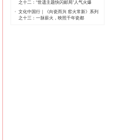
之十二：“世遗主题快闪邮局”人气火爆
文化中国行｜《向瓷而兴 窑火常新》系列
之十三：一脉薪火，映照千年瓷都