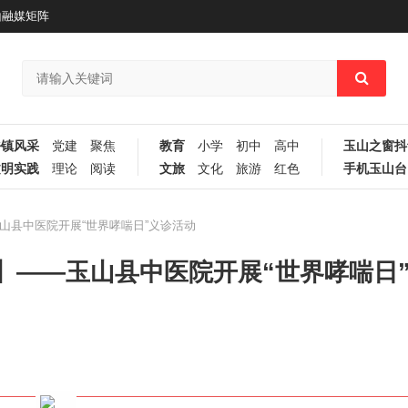
山融媒矩阵
乡镇风采
党建
聚焦
教育
小学
初中
高中
玉山之窗抖
文明实践
理论
阅读
文旅
文化
旅游
红色
手机玉山台
山县中医院开展“世界哮喘日”义诊活动
】——玉山县中医院开展“世界哮喘日