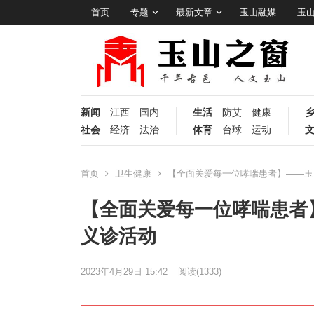
首页
专题
最新文章
玉山融媒
玉
新闻
江西
国内
生活
防艾
健康
社会
经济
法治
体育
台球
运动
首页
卫生健康
【全面关爱每一位哮喘患者】——玉
【全面关爱每一位哮喘患者
义诊活动
2023年4月29日 15:42
阅读
(1333)