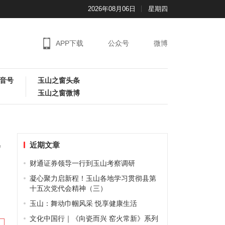
2026年08月06日
星期四
APP下载
公众号
微博
音号
玉山之窗头条
玉山之窗微博
近期文章
”
财通证券领导一行到玉山考察调研
凝心聚力启新程！玉山各地学习贯彻县第
十五次党代会精神（三）
玉山：舞动巾帼风采 悦享健康生活
文化中国行｜《向瓷而兴 窑火常新》系列