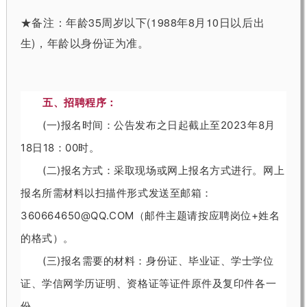
★备注：
年龄35周岁以下(1988年8月10日以后出
生)，年龄以身份证为准。
五
、
招
聘
程
序：
(
一
)
报
名
时
间
：
公
告
发
布
之
日
起
截
止
至
2
0
2
3
年
8
月
1
8
日
1
8
：
0
0
时
。
(
二
)
报
名
方
式
：
采
取
现
场
或
网
上
报
名
方
式
进
行
。
网
上
报
名
所
需
材
料
以
扫
描
件
形
式
发
送
至
邮
箱
：
3
6
0
6
6
4
6
5
0
@
Q
Q
.
C
O
M
（
邮
件
主
题
请
按
应
聘
岗
位
+
姓
名
的
格
式
）
。
(
三
)
报
名
需
要
的
材
料
：
身
份
证
、
毕
业
证
、
学
士
学
位
证
、
学
信
网
学
历
证
明
、
资
格
证
等
证
件
原
件
及
复
印
件
各
一
份
。