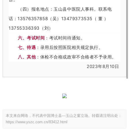
（
四
）
报
名
地
点
：
玉
山
县
中
医
院
人
事
科
。
联
系
电
话
：
1
3
5
7
6
3
5
7
8
5
8
（
吴
）
1
3
4
7
9
3
7
3
5
3
5
（
董
）
1
3
7
5
5
3
3
6
3
9
3
（
刘
）
六
、
考
试
时
间
：
考
试
时
间
待
通
知
。
七
、
待
遇
：
录
用
后
按
照
医
院
相
关
规
定
执
行
。
八
、
其
他
：
体
检
不
合
格
或
政
审
不
合
格
者
不
予
录
用
。
2
0
2
3
8
10
年
月
日
本文来自网络，不代表中国博士县—玉山之窗立场。转载请注明出处：
https://www.yszc.com.cn/83412.html