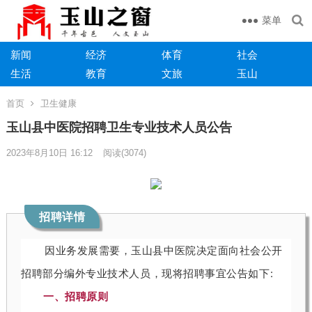
菜单
新闻
经济
体育
社会
生活
教育
文旅
玉山
首页
卫生健康
玉山县中医院招聘卫生专业技术人员公告
2023年8月10日 16:12
阅读
(3074)
招
聘
详
情
因
业
务
发
展
需
要
，
玉
山
县
中
医
院
决
定
面
向
社
会
公
开
招
聘
部
分
编
外
专
业
技
术
人
员
，
现
将
招
聘
事
宜
公
告
如
下
:
一
、
招
聘
原
则