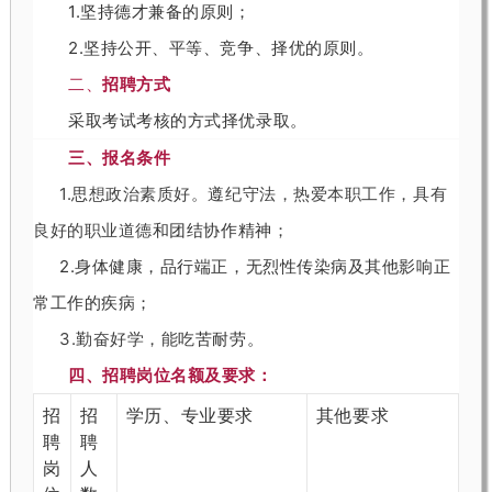
1
.
坚
持
德
才
兼
备
的
原
则
；
2
.
坚
持
公
开
、
平
等
、
竞
争
、
择
优
的
原
则
。
二
、
招
聘
方
式
采
取
考
试
考
核
的
方
式
择
优
录
取
。
三
、
报
名
条
件
1
.
思
想
政
治
素
质
好
。
遵
纪
守
法
，
热
爱
本
职
工
作
，
具
有
良
好
的
职
业
道
德
和
团
结
协
作
精
神
；
2
.
身
体
健
康
，
品
行
端
正
，
无
烈
性
传
染
病
及
其
他
影
响
正
常
工
作
的
疾
病
；
3
.
勤
奋
好
学
，
能
吃
苦
耐
劳
。
四
、
招
聘
岗
位
名
额
及
要
求
：
招
招
学历、专业要求
其他要求
聘
聘
岗
人