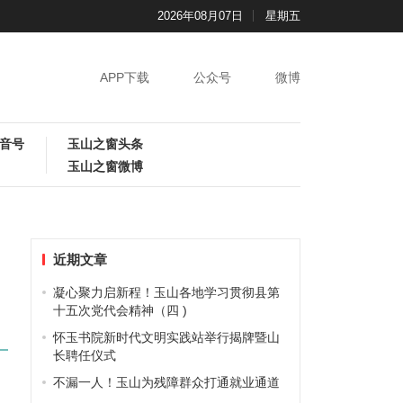
2026年08月07日
星期五
APP下载
公众号
微博
音号
玉山之窗头条
玉山之窗微博
近期文章
凝心聚力启新程！玉山各地学习贯彻县第
十五次党代会精神（四 )
怀玉书院新时代文明实践站举行揭牌暨山
长聘任仪式
不漏一人！玉山为残障群众打通就业通道