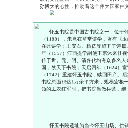
孙博大的心性，推动着这个伟大国家由
怀玉书院是中国古书院之一，位于
（1188），朱熹在草堂讲学，著有《
在此讲学；王安石、杨亿等留下了诗篇
年（1557）江西提学副使王宗沐来县
传于世。元、明、清各代均有众多名人来
国，禁天下书院；天启四年（1624）
（1742）重建怀玉书院，赎回田产。后
书院总面积达1万余平方米，规模宏极一时
领的工农红军时，把书院当做兵营，继
怀玉书院遗址为当今怀玉山场、供