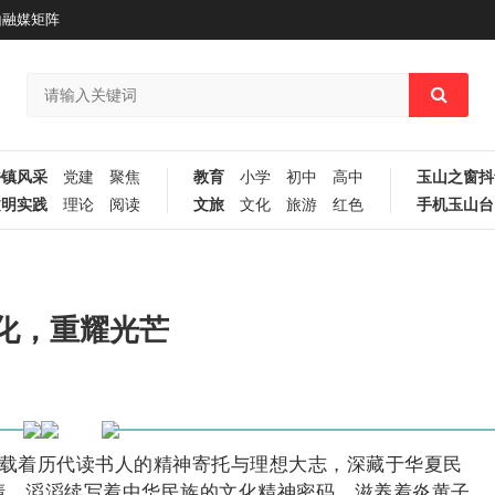
山融媒矩阵
乡镇风采
党建
聚焦
教育
小学
初中
高中
玉山之窗抖
文明实践
理论
阅读
文旅
文化
旅游
红色
手机玉山台
化，重耀光芒
载着历代读书人的精神寄托与理想大志，深藏于华夏民
清，滔滔续写着中华民族的文化精神密码，滋养着炎黄子