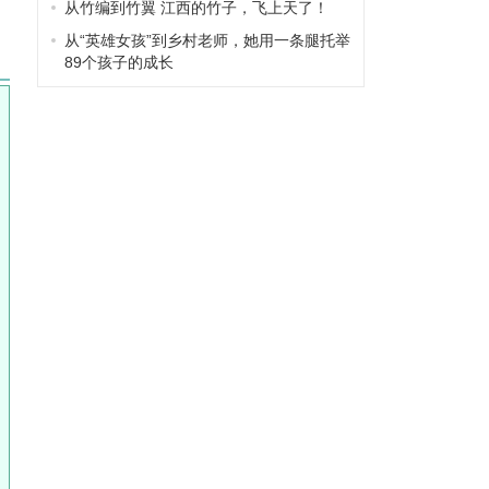
从竹编到竹翼 江西的竹子，飞上天了！
从“英雄女孩”到乡村老师，她用一条腿托举
89个孩子的成长