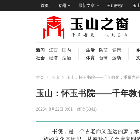
首页
专题
最新文章
玉山融媒
玉
新闻
江西
国内
生活
防艾
健康
社会
经济
法治
体育
台球
运动
首页
玉山
玉山：怀玉书院——千年教化，重耀光芒
玉山：怀玉书院——千年教
2023年8月22日 0:01
阅读
(6341)
书院，是一个古老而又遥远的梦，承
族的文化基因里，从春秋孔子至唐宋明