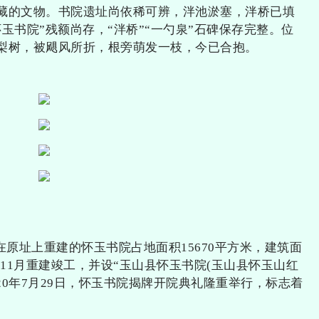
藏的文物。书院遗址尚依稀可辨，泮池淤塞，泮桥已填
玉书院”残额尚存，“泮桥”“一勺泉”石碑保存完整。位
梨树，被飓风所折，根旁萌发一枝，今已合抱。
。在原址上重建的怀玉书院占地面积15670平方米，建筑面
9年11月重建竣工，并设“玉山县怀玉书院(玉山县怀玉山红
20年7月29日，怀玉书院揭牌开院典礼隆重举行，标志着