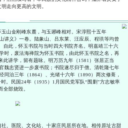
文明走向更高的文明。
怀玉山金刚峰东麓，与玉琊峰相对。宋淳熙十五年
玉山讲义》一卷。陆象山、吕东莱、汪应辰、程珙等均曾
。自此，怀玉书院与当时四大书院齐名。明嘉靖三十六
视学时，废法海禅院为怀玉书院，由此怀玉书院之名，再
此讲学，留有题咏。明万历九年（1581）张居正当
宦官魏忠贤进一步废书院；书院遂尽归于僧。清乾隆七年
经同治三年（1864）、光绪十六年（1890）两次修葺，
。民国24年（1935）1月国民党军队“围剿”方志敏率
而全部烧毁。
销社、医院、文化站、十家庄民居所在地。相传原址古甜