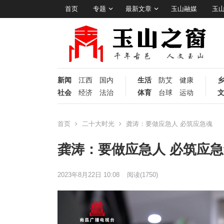
首页
专题
最新文章
玉山融媒
玉
新闻
江西
国内
生活
防艾
健康
社会
经济
法治
体育
台球
运动
首页
二十大时光
龚涛：要做应急人 必筑应急魂
龚涛：要做应急人 必筑应急
2023年8月22日 10:08
阅读
(1750)
视
频
播