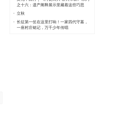
之十六：遗产阐释展示里藏着这些巧思
立秋
长征第一仗在这里打响！一家四代守墓，
一座村庄铭记，万千少年传唱