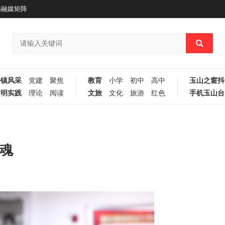
山融媒矩阵
乡镇风采
党建
聚焦
教育
小学
初中
高中
玉山之窗抖
文明实践
理论
阅读
文旅
文化
旅游
红色
手机玉山台
魂