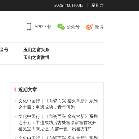
2026年08月08日
星期六
APP下载
公众号
微博
音号
玉山之窗头条
玉山之窗微博
近期文章
文化中国行｜《向瓷而兴 窑火常新》系列
之十四：申遗成功，青年何为
文化中国行｜《向瓷而兴 窑火常新》系列
之十五：申遗成功后古柴窑徐家窑首次开
窑见宝！来见证“入窑一色，出窑万彩”
文化中国行｜《向瓷而兴 窑火常新》系列