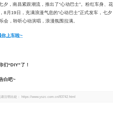
七夕，南昌紧跟潮流，推出了“心动巴士”。粉红车身、
8月19日，充满浪漫气息的“心动巴士”正式发车，七夕
乐会，聆听心动演唱，浪漫氛围拉满。
喊你上车啦~
们“DIY”了！
告白吧~
载请注明出处：
https://www.yszc.com.cn/83742.html