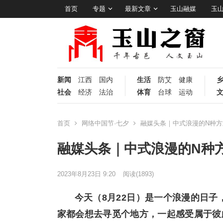
首页
专题
最新文章
玉山融媒
玉
新闻
江西
国内
生活
防艾
健康
社会
经济
法治
体育
台球
运动
首页
网络中国节·七夕
融媒头条｜中式浪漫的N种方
融媒头条｜中式浪漫的N种
2023年8月23日 9:20
阅读
(1893)
今天（8月22日）是一个浪漫的日子
家都会想去寻觅个地方，一起感受属于彼