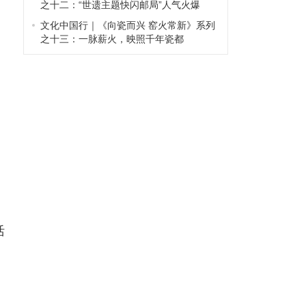
之十二：“世遗主题快闪邮局”人气火爆
文化中国行｜《向瓷而兴 窑火常新》系列
之十三：一脉薪火，映照千年瓷都
漫
活