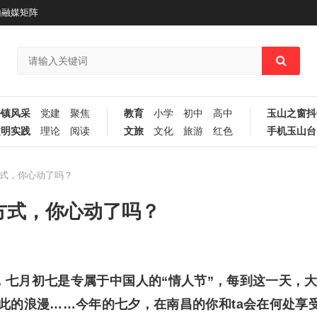
山融媒矩阵
乡镇风采
党建
聚焦
教育
小学
初中
高中
玉山之窗抖
文明实践
理论
阅读
文旅
文化
旅游
红色
手机玉山台
式，你心动了吗？
方式，你心动了吗？
，七月初七是专属于中国人的“情人节”，每到这一天，
此的浪漫……今年的七夕，在南昌的你和ta会在何处享