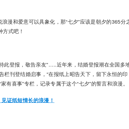
说浪漫和爱意可以具象化，那“七夕”应该是朝夕的365分
种方式吧！
“特此登报，敬告亲友”…..近年来，结婚登报潮在全国多
告栏刊登结婚启事，“在报纸上昭告天下，留下永恒的印
“家有喜事”专栏，记录专属于这个“七夕”的誓言和浪漫。
宣！见证纸短情长的浪漫！