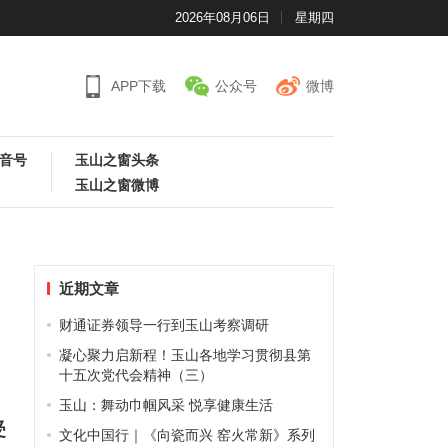
2026年08月06日
星期四
APP下载
公众号
微博
音号
玉山之窗头条
玉山之窗微博
近期文章
财通证券领导一行到玉山考察调研
凝心聚力启新程！玉山各地学习贯彻县第
十五次党代会精神（三）
大
玉山：舞动巾帼风采 悦享健康生活
受
文化中国行｜《向瓷而兴 窑火常新》系列