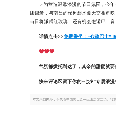
＞为营造温馨浪漫的节日氛围，今年
团锦簇，与南昌的绿树碧水蓝天交相辉映，
当日将派赠红玫瑰，还有机会邂逅巴士音
详情点击>>
免费乘坐！“心动巴士” 
气氛都烘托到这了，其余的甜蜜就要你
快来评论区留下你的“七夕”专属浪漫
本文来自网络，不代表中国博士县—玉山之窗立场。转