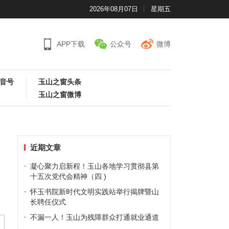
2026年08月07日
星期五
APP下载
公众号
微博
音号
玉山之窗头条
玉山之窗微博
近期文章
凝心聚力启新程！玉山各地学习贯彻县第
十五次党代会精神（四 )
怀玉书院新时代文明实践站举行揭牌暨山
长聘任仪式
不漏一人！玉山为残障群众打通就业通道