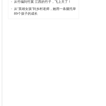
从竹编到竹翼 江西的竹子，飞上天了！
从“英雄女孩”到乡村老师，她用一条腿托举
89个孩子的成长