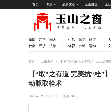
首页
专题
最新文章
玉山融媒
玉
新闻
江西
国内
生活
防艾
健康
社会
经济
法治
体育
台球
运动
首页
卫生健康
【“取”之有道 完美抗“栓”】玉山县
【“取”之有道 完美抗“栓
动脉取栓术
2023年8月23日 11:08
阅读
(3060)