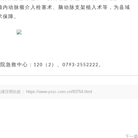
颅内动脉瘤介入栓塞术、脑动脉支架植入术等，为县域
术保障。
我院急救中心：
（
）、
。
120
2
0793-2552222
载请注明出处：
https://www.yszc.com.cn/83754.html
下一