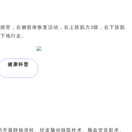
管插管，右侧肢体恢复活动，右上肢肌力
级，右下肢肌
3
可下地行走。
健康科普
功开展静脉溶栓、经皮脑动脉取栓术、脑血管造影术、