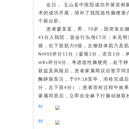
近日， 玉山县中医院成功开展首例
术的成功开展，填补了我院急性脑梗塞
个新台阶。
患者廖某某，男，
岁，因突发右
70
分入我院，急诊行头颅
示：未见明
41
CT
级，右下肢肌力
级，左侧肢体肌力及
0
评分
分（凝视
分，语言
分，
NIHSS
11
1
1
评分
分。考虑急性脑梗死，处于静
mRs
0
获益及风险后，患者家属商议后签字同
酶静脉泵注，于
泵毕，溶栓完成
09:18
分，左下肢
分）；患者溶栓过程中效
4
家属同意后，立即在全麻下行脑动脉取
01
02