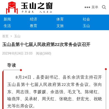
菜单
新闻
经济
体育
社会
生活
教育
文旅
玉山
首页
玉山
玉山县第十七届人民政府第22次常务会议召开
2023年8月24日 23:03
阅读
(1660)
导读
月
日，县委副书记、县长余洪雷主持召开
8
24
玉山县第十七届人民政府第
次常务会议。张向
22
东、周志强、李媛媛、余选强、毛文飞、陈绪红、
喻燕萍、吴承材、周天红、张晓忠、舒宏光、祝晓
光等出席会议。