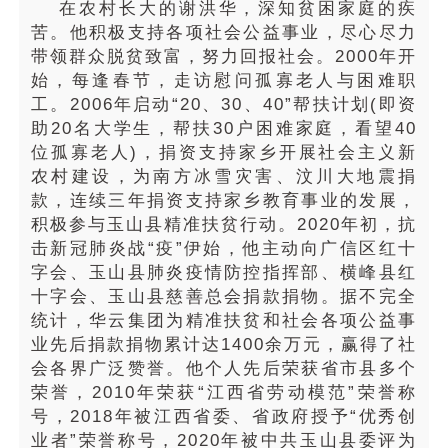
在农村长大的谢洪华，深知贫困家庭的疾
苦。他积极支持各项社会公益事业，尽心尽力
带领群众脱贫致富，努力回报社会。2000年开
始，每逢春节，走访慰问孤寡老人与困难职
工。2006年启动“20、30、40”帮扶计划(即资
助20名大学生，帮扶30户困难家庭，看望40
位孤寡老人)，捐资支持家乡开展社会主义新
农村建设，为南方冰雪灾害、汶川大地震捐
款，连续三年捐资支持家乡教育事业的发展，
积极参与玉山县精准扶贫行动。2020年初，抗
击新冠肺炎战“疫”伊始，他主动向广信区红十
字会、玉山县肺炎疫情防控指挥部、横峰县红
十字会、玉山县慈善总会捐款捐物。据不完全
统计，华云集团为精准扶贫和社会各项公益事
业先后捐款捐物累计达1400余万元，赢得了社
会各界广泛赞誉。他个人先后荣获省市县多个
荣誉，2010年荣获“江西省劳动模范”荣誉称
号，2018年被江西省委、省政府授予“优秀创
业者”荣誉称号，2020年被中共玉山县委评为