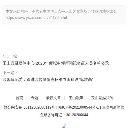
本文来自网络，不代表中国博士县—玉山之窗立场。转载请注明出处：
https://www.yszc.com.cn/84173.html
上一篇
玉山县融媒体中心 2023年度拟申领新闻记者证人员名单公示
下一篇
必姆镇纪委：跟进监督确保高标准农田建设“标准高”
首页
专题
最新文章
玉山融媒
玉山融媒矩阵
赣公网安备 36112302000119号
|
赣ICP备2021008544号-1
|
互联网新闻信
息服务许可证：36120200044