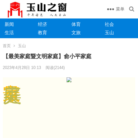
菜单
新闻
经济
体育
社会
生活
教育
文旅
玉山
首页
玉山
【最美家庭暨文明家庭】俞小平家庭
2023年4月28日 10:13
阅读
(2144)
最
家
美
庭