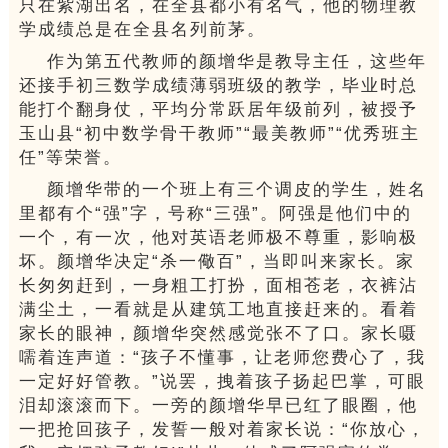
只在紫湖出名，在全县都小有名气，他的物理教
学成绩总是在全县名列前茅。
作为第五代教师的颜增华是教导主任，这些年
还接手初三数学成绩薄弱班级的教学，毕业时总
能打个翻身仗，平均分常跃居年级前列，被授予
玉山县“初中数学骨干教师”“最美教师”“优秀班主
任”等荣誉。
颜增华带的一个班上有三个调皮的学生，姓名
里都有个“强”字，号称“三强”。
阿强是他们中的
一个，有一次，他对英语老师极不尊重，影响极
坏。
颜增华决定“杀一儆百”，当即叫来家长。
家
长匆匆赶到，一身粗工打扮，面相苍老，衣裤沾
满尘土，一看就是从建筑工地直接赶来的。
看着
家长的眼神，颜增华突然感觉张不了口。
家长嗫
嚅着连声道：
“孩子不懂事，让老师您费心了，我
一定好好管教。
”说罢，拽着孩子扬起巴掌，可眼
泪却滚滚而下。
一旁的颜增华早已红了眼圈，他
一把抢回孩子，发誓一般对着家长说：
“你放心，