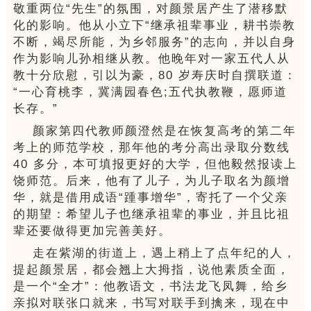
敬重两位“先生”的氛围，对颜景居产生了潜移默
化的影响。他从小立下“继承祖辈事业，耕书崇教
不断，竭尽所能，为乡邻服务”的志向，并以自身
作为影响儿孙相继从教。他晚年对一家五代人从
教十分欣慰，引以为豪，80 岁寿庆时自撰联道：
“一心育桃李，冀满园春色;五代执教鞭，愿师道
长存。”
颜家第四代教师颜澄然是在恢复高考的第二年
考上的师范学校，那年他的考分高出录取分数线
40 多分，本可填报更好的大学，但他毅然报读上
饶师范。后来，他有了儿子，为儿子取名为颜增
华，就是借用成语“踵事增华”，寄托了一个父亲
的期望：希望儿子也继承祖辈的事业，并且比祖
辈还要做得更加完善美好。
走在紫湖的街道上，遇上稍上了点年纪的人，
提起颜景居，都会翘上大拇指，说他素质全面，
是一个“全才”：他教语文，书法龙飞凤舞，给乡
亲拟对联张口就来，书写对联手到擒来，现在中