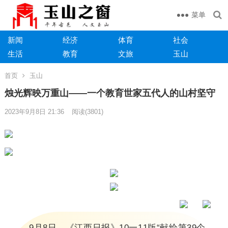
菜单
新闻
经济
体育
社会
生活
教育
文旅
玉山
首页
玉山
烛光辉映万重山——一个教育世家五代人的山村坚守
2023年9月8日 21:36
阅读
(3801)
9月8日，《江西日报》10一11版“献给第39个