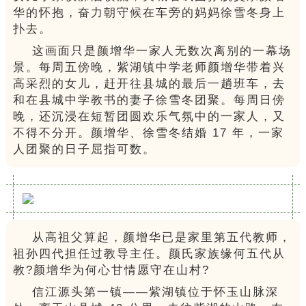
华的怀抱，奋力朝守候在车旁的妈妈徐雪冬身上
扑去。
这画面只是颜增华一家人无数次离别的一幕场
景。每周五傍晚，紫湖镇中学老师颜增华带着兴
高采烈的女儿，赶开往县城的最后一趟班车，去
和在县城中学教书的妻子徐雪冬团聚。每周日傍
晚，还沉浸在短暂团圆欢乐气氛中的一家人，又
不得不分开。颜增华、徐雪冬结婚 17 年，一家
人团聚的日子屈指可数。
从高祖父算起，颜增华已是家里第五代教师，
祖孙四代担任过教导主任。颜氏家族缘何五代从
教?颜增华为何心甘情愿守在山村?
信江源头第一镇——紫湖镇位于怀玉山脉深