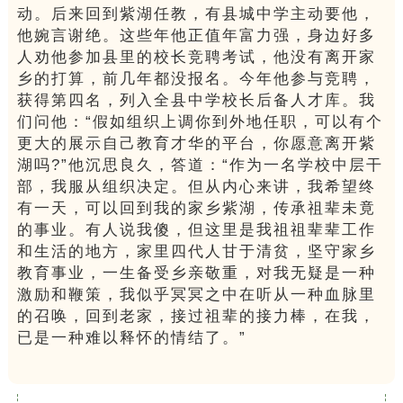
动。后来回到紫湖任教，有县城中学主动要他，
他婉言谢绝。这些年他正值年富力强，身边好多
人劝他参加县里的校长竞聘考试，他没有离开家
乡的打算，前几年都没报名。今年他参与竞聘，
获得第四名，列入全县中学校长后备人才库。我
们问他：“假如组织上调你到外地任职，可以有个
更大的展示自己教育才华的平台，你愿意离开紫
湖吗?”他沉思良久，答道：“作为一名学校中层干
部，我服从组织决定。但从内心来讲，我希望终
有一天，可以回到我的家乡紫湖，传承祖辈未竟
的事业。有人说我傻，但这里是我祖祖辈辈工作
和生活的地方，家里四代人甘于清贫，坚守家乡
教育事业，一生备受乡亲敬重，对我无疑是一种
激励和鞭策，我似乎冥冥之中在听从一种血脉里
的召唤，回到老家，接过祖辈的接力棒，在我，
已是一种难以释怀的情结了。”