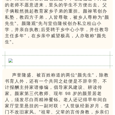
的老师不愿意进来，里头的学生不方便出去。父
子俩毅然挑起教育家乡子弟的重担。颜禄苇创办
私塾，教四方子弟，人皆尊敬，被乡人尊称为“颜
先生”。颜隆观“先与堂伯隆候创办私立桂山小
学，并亲自执教;后受聘于乡中心小学，并任教导
主任多年”，在乡亲中威望极高，人亦敬称“颜先
生”。
声誉隆盛、被百姓称道的两位“颜先生”，除教
书育人外，还有一个共同之处便是不辞辛劳、不
计报酬主持家谱修编，倡导家风建设、耕读传
家。颜家第三代教师、现年 98 岁的颜景居老
人，须发尽白而精神矍铄。老人还记得早年间自
家厅堂里悬挂的一副对联：“人世纵经新岁月，儒
门不改旧家风。”祖辈、父辈的言传身教，乡亲们