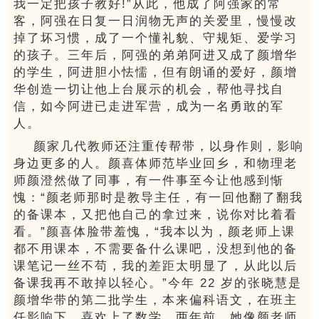
我一定把孩子教好!”从此，他成了阿强家的常
客，阿强在日复一日润物无声的关爱里，慢慢改
掉了坏习惯，成了一个懂礼貌、守规矩、爱学习
的孩子。
三年后，阿强的弟弟阿进又成了颜增华
的学生，阿进胆小怯懦，但有朗诵的爱好，颜增
华创造一切让他上台展示的机会，帮他寻找自
信，如今阿进已走进军营，成为一名勇敢的军
人。
颜
家几代教师还注重传帮带，以身作则，影响
身边更多的人。
颜喜体师范毕业回乡，和物理老
师颜澄然做了同事，有一件事至今让他感到惭
愧：
“颜老师那时是教导主任，有一回他翻了翻我
的备课本，又把他自己的拿过来，说你对比着看
看。
”颜喜体脸带羞愧，“我本以为，颜老师上课
都不用课本，不需要备什么课吧，没想到他的备
课笔记一丝不苟，我的差距太明显了，从此以后
备课我再不敢掉以轻心。
”今年 22 岁的张晓慧是
颜增华带的第二批学生，本来偏科语文，在班主
任影响下，喜欢上了数学，两年前，她像颜老师