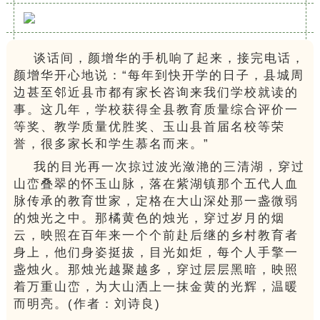
谈话间，颜增华的手机响了起来，接完电话，
颜增华开心地说：“每年到快开学的日子，县城周
边甚至邻近县市都有家长咨询来我们学校就读的
事。这几年，学校获得全县教育质量综合评价一
等奖、教学质量优胜奖、玉山县首届名校等荣
誉，很多家长和学生慕名而来。”
我的目光再一次掠过波光潋滟的三清湖，穿过
山峦叠翠的怀玉山脉，落在紫湖镇那个五代人血
脉传承的教育世家，定格在大山深处那一盏微弱
的烛光之中。那橘黄色的烛光，穿过岁月的烟
云，映照在百年来一个个前赴后继的乡村教育者
身上，他们身姿挺拔，目光如炬，每个人手擎一
盏烛火。那烛光越聚越多，穿过层层黑暗，映照
着万重山峦，为大山洒上一抹金黄的光辉，温暖
而明亮。(作者：刘诗良)