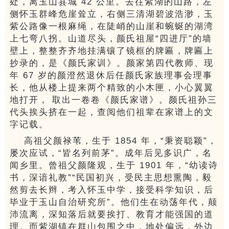
处，离玉山县城 42 公里。去往紫湖的山路，左
侧怀玉群峰危崖耸立，右侧三清湖碧波浩渺，玉
紫公路像一根麻绳，在陡峭的山崖和蜿蜒的湖湾
上七弯八拐。山道尽头，颜氏祖屋“四进厅”的墙
壁上，整整齐齐地挂满镶了镜框的牌匾，牌匾上
抄录的，是《颜氏家训》。颜家第四代教师、现
年 67 岁的颜澄然退休后任颜氏家族理事会理事
长，他从楼上提来两个精致的小木匣，小心翼翼
地打开， 取出一卷卷《颜氏家谱》。颜氏祖孙三
代头挨头挤在一起，查阅他们祖辈在家谱上的文
字记载。
高祖父颜禄苇，生于 1854 年，“秉资聪颖”，
屡次应试，“皆名列前茅”。成年后见多识广，名
闻乡里。曾祖父颜隆观，生于 1901 年，“幼读诗
书，深谙礼教”“民国初兴，受民主思想熏陶，毅
然剪去长辫，考入怀玉中学，接受科学知识，后
毕业于玉山自治研究所”。他们生在动荡年代，颠
沛流离，深知落后就要挨打、教育才能强国的道
理。而紫湖镇在群山包围之中，地处偏远，外边