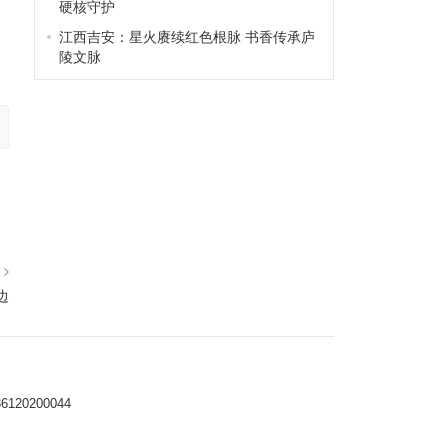
硬核守护
江西吉安：星火赓续红色根脉 书香传承庐
陵文脉
篇
边
0200044