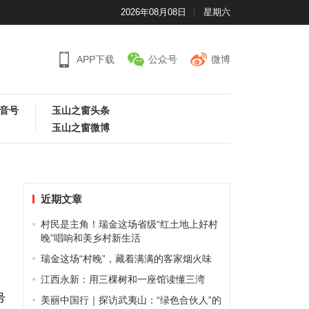
2026年08月08日
星期六
APP下载
公众号
微博
音号
玉山之窗头条
玉山之窗微博
近期文章
村民是主角！瑞金这场省级“红土地上好村
晚”唱响和美乡村新生活
瑞金这场“村晚”，藏着满满的客家烟火味
江西永新：用三棵树和一座馆读懂三湾
号
美丽中国行｜探访武夷山：“绿色合伙人”的