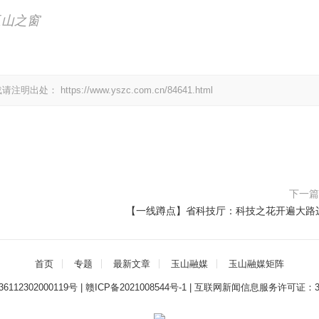
玉山之窗
载请注明出处：
https://www.yszc.com.cn/84641.html
下一
【一线蹲点】省科技厅：科技之花开遍大路
首页
专题
最新文章
玉山融媒
玉山融媒矩阵
112302000119号
|
赣ICP备2021008544号-1
|
互联网新闻信息服务许可证：3612