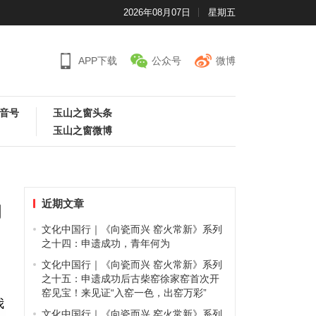
2026年08月07日
星期五
APP下载
公众号
微博
音号
玉山之窗头条
玉山之窗微博
近期文章
的
文化中国行｜《向瓷而兴 窑火常新》系列
之十四：申遗成功，青年何为
文化中国行｜《向瓷而兴 窑火常新》系列
之十五：申遗成功后古柴窑徐家窑首次开
窑见宝！来见证“入窑一色，出窑万彩”
我
文化中国行｜《向瓷而兴 窑火常新》系列