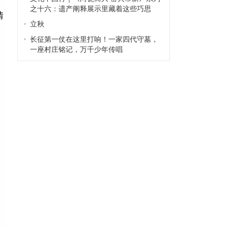
。
之十六：遗产阐释展示里藏着这些巧思
情
立秋
长征第一仗在这里打响！一家四代守墓，
一座村庄铭记，万千少年传唱