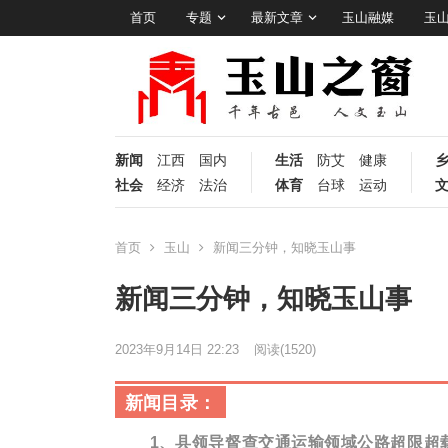
首页
专题
最新文章
玉山融媒
玉
新闻
江西
国内
生活
防艾
健康
社会
经济
法治
体育
台球
运动
首页
玉山
​​新闻三分钟，知晓玉山事
​​新闻三分钟，知晓玉山事
2023年9月14日 22:23
阅读
(1520)
新闻目录：
1、
县领导督查交通运输领域公路超限超