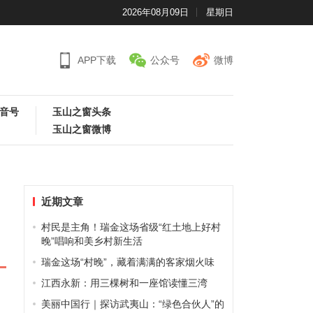
2026年08月09日
星期日
APP下载
公众号
微博
音号
玉山之窗头条
玉山之窗微博
近期文章
村民是主角！瑞金这场省级“红土地上好村
晚”唱响和美乡村新生活
瑞金这场“村晚”，藏着满满的客家烟火味
江西永新：用三棵树和一座馆读懂三湾
美丽中国行｜探访武夷山：“绿色合伙人”的