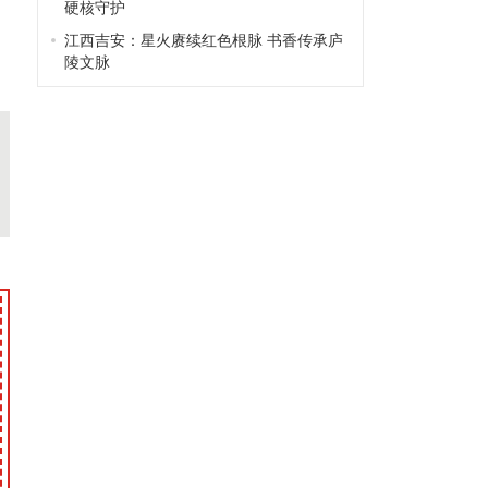
硬核守护
江西吉安：星火赓续红色根脉 书香传承庐
陵文脉