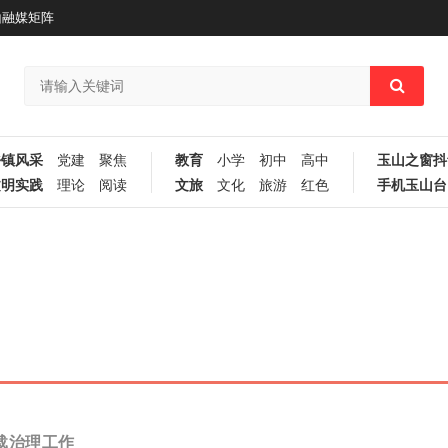
山融媒矩阵
乡镇风采
党建
聚焦
教育
小学
初中
高中
玉山之窗抖
文明实践
理论
阅读
文旅
文化
旅游
红色
手机玉山台
载治理工作