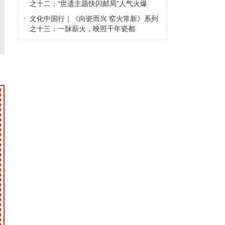
之十二：“世遗主题快闪邮局”人气火爆
文化中国行｜《向瓷而兴 窑火常新》系列
之十三：一脉薪火，映照千年瓷都