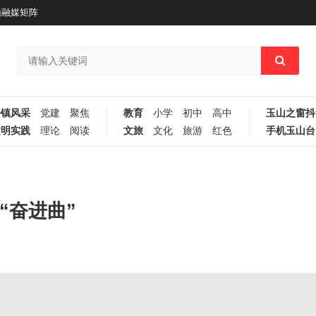
山融媒矩阵
乡镇风采
党建
聚焦
教育
小学
初中
高中
玉山之窗抖
文明实践
理论
阅读
文旅
文化
旅游
红色
手机玉山台
“奋进曲”