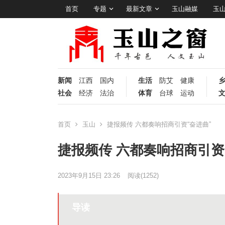
首页
专题
最新文章
玉山融媒
玉
新闻
江西
国内
生活
防艾
健康
社会
经济
法治
体育
台球
运动
首页
玉山
捷报频传 六都奏响招商引资“奋进曲”
捷报频传 六都奏响招商引资
2023年9月15日 23:26
阅读
(1252)
导读