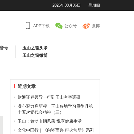
2026年08月06日
星期四
APP下载
公众号
微博
音号
玉山之窗头条
玉山之窗微博
近期文章
财通证券领导一行到玉山考察调研
凝心聚力启新程！玉山各地学习贯彻县第
十五次党代会精神（三）
玉山：舞动巾帼风采 悦享健康生活
文化中国行｜《向瓷而兴 窑火常新》系列