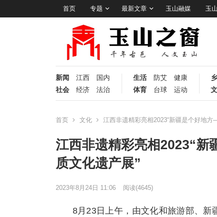
首页
专题
最新文章
玉山融媒
玉
新闻
江西
国内
生活
防艾
健康
社会
经济
法治
体育
台球
运动
首页
文化
江西非遗精彩亮相2023“新疆是个好地方
江西非遗精彩亮相2023“
质文化遗产展”
2023年8月24日 11:06
阅读
(4645)
8月23日上午，由文化和旅游部、新