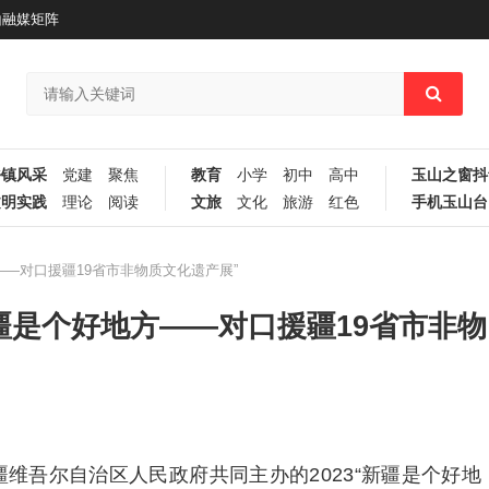
山融媒矩阵
乡镇风采
党建
聚焦
教育
小学
初中
高中
玉山之窗抖
文明实践
理论
阅读
文旅
文化
旅游
红色
手机玉山台
——对口援疆19省市非物质文化遗产展”
新疆是个好地方——对口援疆19省市非物
疆维吾尔自治区人民政府共同主办的2023“新疆是个好地