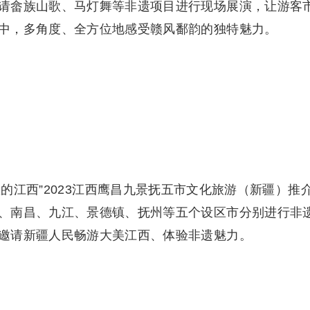
请畲族山歌、马灯舞等非遗项目进行现场展演，让游客
中，多角度、全方位地感受赣风鄱韵的独特魅力。
里的江西”2023江西鹰昌九景抚五市文化旅游（新疆）推
、南昌、九江、景德镇、抚州等五个设区市分别进行非
邀请新疆人民畅游大美江西、体验非遗魅力。