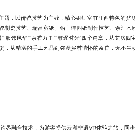
为主题，以传统技艺为主线，精心组织富有江西特色的婺
统制瓷技艺、瑞昌剪纸、铅山连四纸制作技艺、余江木
”“服饰风华”“茶香万里”“雕琢时光”四个篇章，从文房四
姿，从精湛的手工艺品到弥漫乡村情怀的茶香，无不生
”跨界融合技术，为游客提供云游非遗VR体验之旅，同