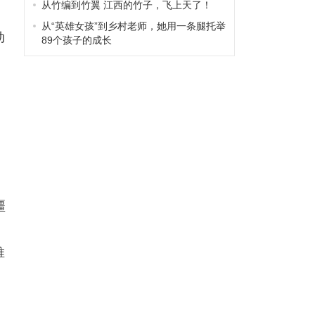
从竹编到竹翼 江西的竹子，飞上天了！
从“英雄女孩”到乡村老师，她用一条腿托举
动
89个孩子的成长
疆
推