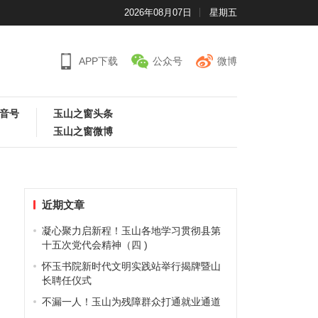
2026年08月07日
星期五
APP下载
公众号
微博
音号
玉山之窗头条
玉山之窗微博
近期文章
凝心聚力启新程！玉山各地学习贯彻县第
十五次党代会精神（四 )
怀玉书院新时代文明实践站举行揭牌暨山
长聘任仪式
不漏一人！玉山为残障群众打通就业通道