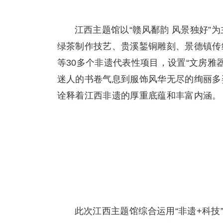
江西主题馆以“赣风鄱韵 风景独好”
绿茶制作技艺、贵溪錾铜雕刻、景德镇传
等30多个非遗代表性项目，设置“文房雅器
迷人的书卷气息到服饰风华无尽的绚丽多
诠释着江西非遗的厚重底蕴和丰富内涵。
此次江西主题馆综合运用“非遗+科技