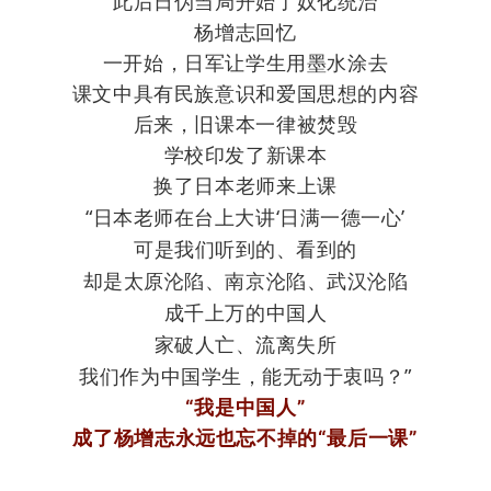
此后日伪当局开始了奴化统治
杨增志回忆
一开始，日军让学生用墨水涂去
课文中具有民族意识和爱国思想的内容
后来，旧课本一律被焚毁
学校印发了新课本
换了日本老师来上课
“日本老师在台上大讲‘日满一德一心’
可是我们听到的、看到的
却是太原沦陷、南京沦陷、武汉沦陷
成千上万的中国人
家破人亡、流离失所
我们作为中国学生，能无动于衷吗？”
“我是中国人”
成了
杨增志永远也忘不掉的
“最后一课”