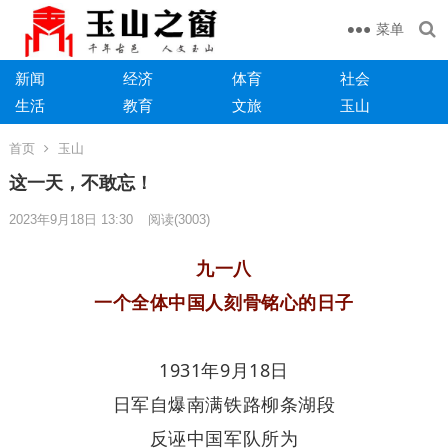
菜单
新闻
经济
体育
社会
生活
教育
文旅
玉山
首页
玉山
这一天，不敢忘！
2023年9月18日 13:30
阅读
(3003)
九一八
一个全体中国人刻骨铭心的日子
1931年9月18日
日军自爆南满铁路柳条湖段
反诬中国军队所为