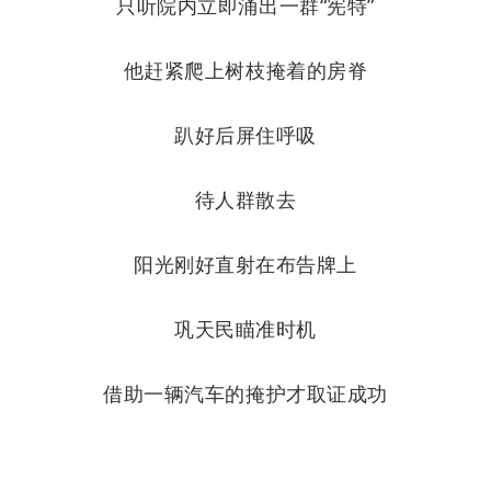
只听院内立即涌出一群“宪特”
他赶紧爬上树枝掩着的房脊
趴好后屏住呼吸
待人群散去
阳光刚好直射在布告牌上
巩天民瞄准时机
借助一辆汽车的掩护才取证成功