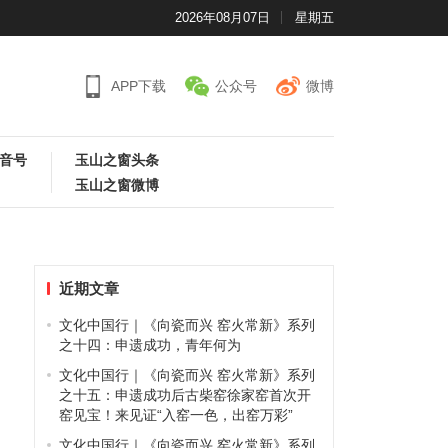
2026年08月07日
星期五
APP下载
公众号
微博
音号
玉山之窗头条
玉山之窗微博
近期文章
文化中国行｜《向瓷而兴 窑火常新》系列
之十四：申遗成功，青年何为
文化中国行｜《向瓷而兴 窑火常新》系列
之十五：申遗成功后古柴窑徐家窑首次开
窑见宝！来见证“入窑一色，出窑万彩”
文化中国行｜《向瓷而兴 窑火常新》系列