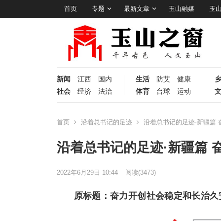
首页
专题
最新文章
玉山融媒
玉
新闻
江西
国内
生活
防艾
健康
社会
经济
法治
体育
台球
运动
首页
沿着总书记的足迹
沿着总书记的足迹·新疆篇
沿着总书记的足迹·新疆篇
2022年6月29日 10:44
阅读
(3473)
原标题：奋力开创社会稳定和长治久