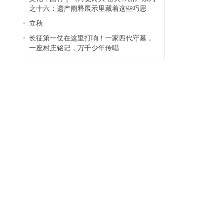
之十六：遗产阐释展示里藏着这些巧思
立秋
长征第一仗在这里打响！一家四代守墓，
一座村庄铭记，万千少年传唱