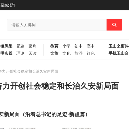
山融媒矩阵
乡镇风采
党建
聚焦
教育
小学
初中
高中
玉山之窗抖
文明实践
理论
阅读
文旅
文化
旅游
红色
手机玉山台
 奋力开创社会稳定和长治久安新局面
 奋力开创社会稳定和长治久安新局面
安新局面（沿着总书记的足迹·新疆篇）