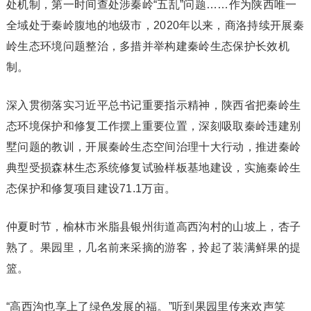
处机制，第一时间查处涉秦岭“五乱”问题……作为陕西唯一
全域处于秦岭腹地的地级市，2020年以来，商洛持续开展秦
岭生态环境问题整治，多措并举构建秦岭生态保护长效机
制。
深入贯彻落实习近平总书记重要指示精神，陕西省把秦岭生
态环境保护和修复工作摆上重要位置，深刻吸取秦岭违建别
墅问题的教训，开展秦岭生态空间治理十大行动，推进秦岭
典型受损森林生态系统修复试验样板基地建设，实施秦岭生
态保护和修复项目建设71.1万亩。
仲夏时节，榆林市米脂县银州街道高西沟村的山坡上，杏子
熟了。果园里，几名前来采摘的游客，拎起了装满鲜果的提
篮。
“高西沟也享上了绿色发展的福。”听到果园里传来欢声笑