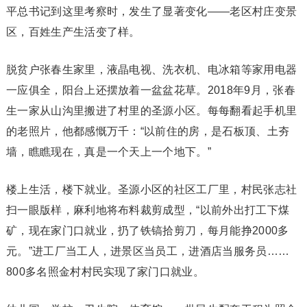
平总书记到这里考察时，发生了显著变化——老区村庄变景
区，百姓生产生活变了样。
脱贫户张春生家里，液晶电视、洗衣机、电冰箱等家用电器
一应俱全，阳台上还摆放着一盆盆花草。2018年9月，张春
生一家从山沟里搬进了村里的圣源小区。每每翻看起手机里
的老照片，他都感慨万千：“以前住的房，是石板顶、土夯
墙，瞧瞧现在，真是一个天上一个地下。”
楼上生活，楼下就业。圣源小区的社区工厂里，村民张志社
扫一眼版样，麻利地将布料裁剪成型，“以前外出打工下煤
矿，现在家门口就业，扔了铁镐拾剪刀，每月能挣2000多
元。”进工厂当工人，进景区当员工，进酒店当服务员……
800多名照金村村民实现了家门口就业。