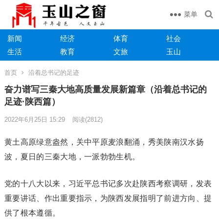
菜单
新闻
经济
体育
社会
生活
教育
文旅
玉山
首页
沿着总书记的足迹
奋力谱写三秦大地高质量发展新篇章（沿着总书记的
足迹·陕西篇）
2022年6月25日 15:29
阅读
(2812)
黄土高原绿意盎然，关中平原麦浪翻涌，秀美陕南汉水扬
波，夏日的三秦大地，一派勃勃生机。
党的十八大以来，习近平总书记多次赴陕西考察调研，发表
重要讲话、作出重要指示，为陕西发展指明了前进方向、提
供了根本遵循。