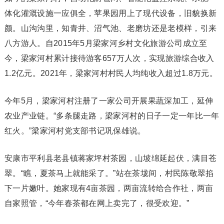
体化灌溉设施一应俱全，苹果园用上了现代设备，旧貌换新
颜。山沟沟里，知青井、沼气池、老磨坊还是老模样，引来
八方游人。自2015年5月梁家河乡村文化旅游公司成立至
今，梁家河村累计接待游客657万人次，实现旅游综合收入
1.2亿元。2021年，梁家河村村民人均纯收入超过1.8万元。
今年5月，梁家河村注册了一家公司开展果蔬深加工，延伸
农业产业链。“多条腿走路，梁家河村的日子一定一年比一年
红火。”梁家河村党支部书记巩保雄说。
安康市平利县老县镇蒋家坪村茶园，山坡绵延起伏，满目苍
翠。“瞧，夏茶马上就能采了。”站在茶垅间，村民陈敬翠掐
下一片嫩叶。她家现有4亩茶园，两亩流转给合作社，两亩
自家照管，“今年春茶都在网上卖完了，很受欢迎。”