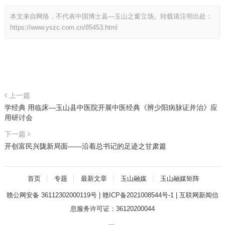
本文来自网络，不代表中国博士县—玉山之窗立场。转载请注明出处：
https://www.yszc.com.cn/85453.html
上一篇
学经典 用临床—玉山县中医院开展中医经典《辨少阳病脉证并治》应
用研讨会
下一篇
开创富民兴陇新局面——沿着总书记的足迹之甘肃篇
首页
专题
最新文章
玉山融媒
玉山融媒矩阵
赣公网安备 36112302000119号
|
赣ICP备2021008544号-1
|
互联网新闻信
息服务许可证：36120200044