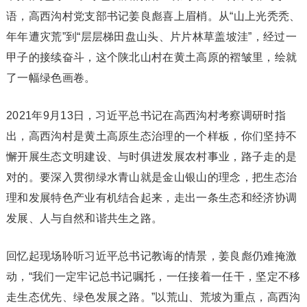
语，高西沟村党支部书记姜良彪喜上眉梢。从“山上光秃秃、
年年遭灾荒”到“层层梯田盘山头、片片林草盖坡洼”，经过一
甲子的接续奋斗，这个陕北山村在黄土高原的褶皱里，绘就
了一幅绿色画卷。
2021年9月13日，习近平总书记在高西沟村考察调研时指
出，高西沟村是黄土高原生态治理的一个样板，你们坚持不
懈开展生态文明建设、与时俱进发展农村事业，路子走的是
对的。要深入贯彻绿水青山就是金山银山的理念，把生态治
理和发展特色产业有机结合起来，走出一条生态和经济协调
发展、人与自然和谐共生之路。
回忆起现场聆听习近平总书记教诲的情景，姜良彪仍难掩激
动，“我们一定牢记总书记嘱托，一任接着一任干，坚定不移
走生态优先、绿色发展之路。”以荒山、荒坡为重点，高西沟