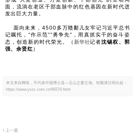
面，流淌在老区干部血脉中的红色基因在新时代迸
发出巨大力量。
面向未来，4500多万赣鄱儿女牢记习近平总书
记嘱托，“作示范”“勇争先”，用真抓实干的奋斗姿
新华社
态，创造新的时代荣光。
（
记者
沈锡权、郭
强、余贤红
）
本文来自网络，不代表中国博士县—玉山之窗立场。转载请注明出处：
https://www.yszc.com.cn/85570.html
上一篇