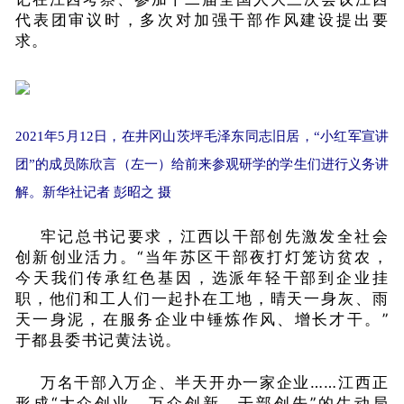
代表团审议时，多次对加强干部作风建设提出要
求。
2021年5月12日，在井冈山茨坪毛泽东同志旧居，“小红军宣讲
团”的成员陈欣言（左一）给前来参观研学的学生们进行义务讲
解。新华社记者 彭昭之 摄
牢记总书记要求，江西以干部创先激发全社会
创新创业活力。“当年苏区干部夜打灯笼访贫农，
今天我们传承红色基因，选派年轻干部到企业挂
职，他们和工人们一起扑在工地，晴天一身灰、雨
天一身泥，在服务企业中锤炼作风、增长才干。”
于都县委书记黄法说。
万名干部入万企、半天开办一家企业……江西正
形成“大众创业、万众创新、干部创先”的生动局