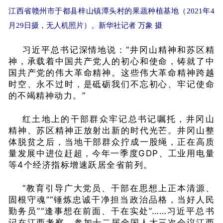
江西省赣州市于都县梓山镇潭头村的果蔬种植基地（2021年4
月29日摄，无人机照片）。新华社记者 万象 摄
习近平总书记深情地说：“井冈山精神和苏区精
神，承载着中国共产党人的初心和使命，铸就了中
国共产党的伟大革命精神。这些伟大革命精神跨越
时空、永不过时，是砥砺我们不忘初心、牢记使命
的不竭精神动力。”
红土地上的干部群众牢记总书记嘱托，井冈山
精神、苏区精神正放射出新的时代光芒。井冈山整
体脱贫之后，当地干部群众拧成一股绳，正在高质
量发展中进位赶超，今年一季度GDP、工业用电量
等4个经济指标增速跃居全省前列。
“教育引导广大党员、干部在思想上正本清源、
固根守魂”“锤炼忠诚干净担当政治品格，当好人民
勤务员”“逢事想在前面、干在实处”……习近平总书
记在江西考察、参加十二届全国人大三次会议江西