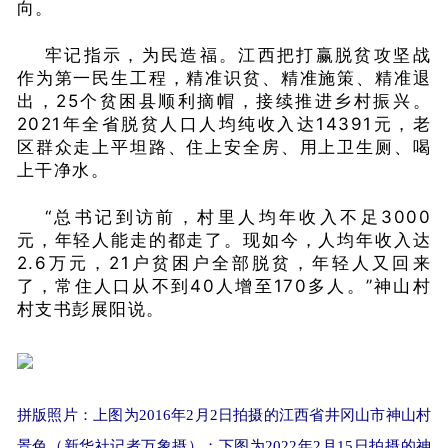
向。
牢记指示，为民造福。江西把打赢脱贫攻坚战
作为第一民生工程，精准识贫、精准施策、精准退
出，25个贫困县顺利摘帽，接续推进乡村振兴。
2021年全省脱贫人口人均纯收入达14391元，老
区群众走上平坦路、住上安全房、用上卫生厕、喝
上干净水。
“总书记到访前，村里人均年收入不足3000
元，年轻人能走的都走了。现如今，人均年收入达
2.6万元，21户贫困户全部脱贫，年轻人又回来
了，常住人口从不到40人增至170多人。”神山村
村支书彭展阳说。
拼版照片：上图为2016年2月2日拍摄的江西省井冈山市神山村
景色（新华社记者万象摄）；下图为2022年2月15日拍摄的神