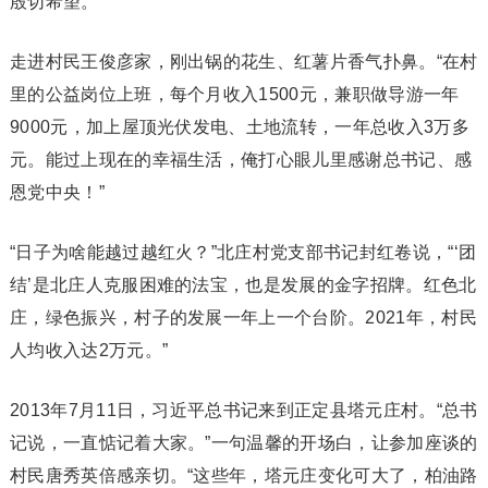
殷切希望。
走进村民王俊彦家，刚出锅的花生、红薯片香气扑鼻。“在村
里的公益岗位上班，每个月收入1500元，兼职做导游一年
9000元，加上屋顶光伏发电、土地流转，一年总收入3万多
元。能过上现在的幸福生活，俺打心眼儿里感谢总书记、感
恩党中央！”
“日子为啥能越过越红火？”北庄村党支部书记封红卷说，“‘团
结’是北庄人克服困难的法宝，也是发展的金字招牌。红色北
庄，绿色振兴，村子的发展一年上一个台阶。2021年，村民
人均收入达2万元。”
2013年7月11日，习近平总书记来到正定县塔元庄村。“总书
记说，一直惦记着大家。”一句温馨的开场白，让参加座谈的
村民唐秀英倍感亲切。“这些年，塔元庄变化可大了，柏油路