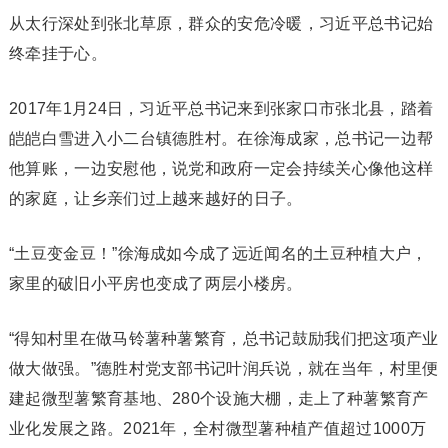
从太行深处到张北草原，群众的安危冷暖，习近平总书记始
终牵挂于心。
2017年1月24日，习近平总书记来到张家口市张北县，踏着
皑皑白雪进入小二台镇德胜村。在徐海成家，总书记一边帮
他算账，一边安慰他，说党和政府一定会持续关心像他这样
的家庭，让乡亲们过上越来越好的日子。
“土豆变金豆！”徐海成如今成了远近闻名的土豆种植大户，
家里的破旧小平房也变成了两层小楼房。
“得知村里在做马铃薯种薯繁育，总书记鼓励我们把这项产业
做大做强。”德胜村党支部书记叶润兵说，就在当年，村里便
建起微型薯繁育基地、280个设施大棚，走上了种薯繁育产
业化发展之路。2021年，全村微型薯种植产值超过1000万