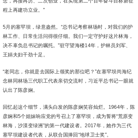
念，再接再厉、二次创业，在实现第二个百年奋斗目标新征
程上再建功立业。”
5月的塞罕坝，绿意盎然。“总书记考察林场时，对我们的护
林工作、日常生活问得很仔细。我们一定守护好这片林海，
决不辜负总书记的嘱托。”驻守望海楼14年，护林员刘军、
王娟夫妇干劲十足。
“老同志，你就是去国际上领奖的那位吧？”在塞罕坝尚海纪
念林同林场三代职工代表亲切交流时，习近平总书记一眼就
认出了陈彦娴。
回忆起这个细节，满头白发的陈彦娴笑容灿烂。1964年，陈
彦娴和5个姐妹响应党的号召上了塞罕坝，成为誓将“荒原变
林海，沙漠变绿洲”的第一代建设者。2017年，她作为三代
塞罕坝建设者代表，从联合国捧回“地球卫士奖”。