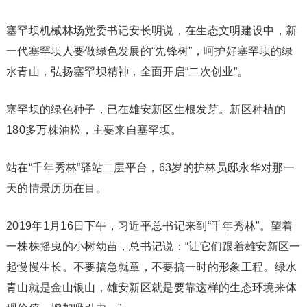
塞罕坝机械林场党委书记安长明说，在生态文明建设中，新
一代塞罕坝人要做绿色发展的“先锋树”，呵护好塞罕坝的绿
水青山，弘扬塞罕坝精神，全面开启“二次创业”。
塞罕坝的绿色种子，已在雄安新区生根发芽。新区种植的
180多万株油松，主要来自塞罕坝。
站在“千年秀林”驿站二层平台，63岁的护林员邸永华对那一
天的情景历历在目。
2019年1月16日下午，习近平总书记来到“千年秀林”。望着
一株株摇曳的小树幼苗，总书记说：“让它们跟着雄安新区一
起慢慢生长。不要搞急就章，不要搞一时的形象工程。绿水
青山就是金山银山，雄安新区就是要靠这样的生态环境来体