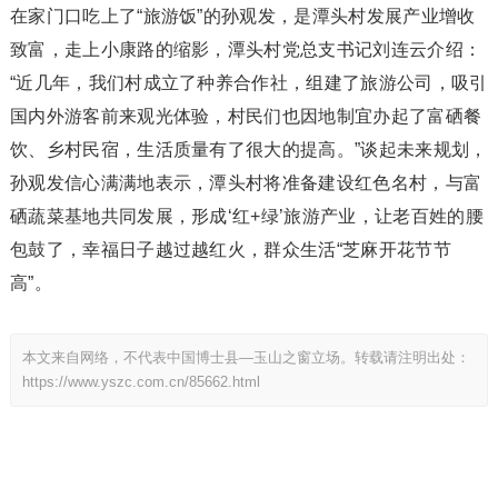
在家门口吃上了“旅游饭”的孙观发，是潭头村发展产业增收
致富，走上小康路的缩影，潭头村党总支书记刘连云介绍：
“近几年，我们村成立了种养合作社，组建了旅游公司，吸引
国内外游客前来观光体验，村民们也因地制宜办起了富硒餐
饮、乡村民宿，生活质量有了很大的提高。”谈起未来规划，
孙观发信心满满地表示，潭头村将准备建设红色名村，与富
硒蔬菜基地共同发展，形成‘红+绿’旅游产业，让老百姓的腰
包鼓了，幸福日子越过越红火，群众生活“芝麻开花节节
高”。
本文来自网络，不代表中国博士县—玉山之窗立场。转载请注明出处：
https://www.yszc.com.cn/85662.html