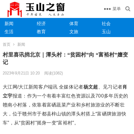
菜单
新闻
经济
体育
社会
生活
教育
文旅
玉山
首页
新闻
村里喜讯捎北京｜潭头村：“贫困村”向 “富裕村”嬗变
记
2023年9月21日 10:20
阅读
(1082)
大江网/大江新闻客户端讯 全媒体记者
杨文超
、见习记者
肖
立宇
报道：作为一个有着丰富红色资源以及700多年历史的
赣南小村落，依靠着富硒蔬菜产业和乡村旅游业的不断壮
大，位于赣州市于都县梓山镇的潭头村搭上“富硒牌旅游快
车”，从“贫困村”摇身一变“富裕村”。