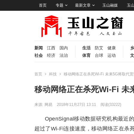
首页
专题
最新文章
玉山融媒
玉
新闻
江西
国内
生活
防艾
健康
社会
经济
法治
体育
台球
运动
首页
科技
移动网络正在杀死Wi-Fi 未来5G将取代
移动网络正在杀死Wi-Fi 
来源: 网易
2018年11月27日 13:11
阅读
(33222)
OpenSignal移动数据研究机构
超过了Wi-Fi连接速度，移动网络正在杀死