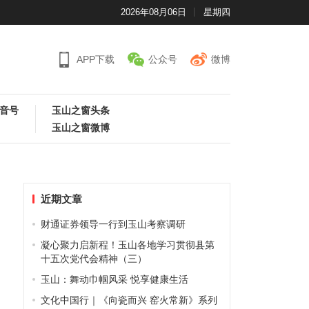
2026年08月06日
星期四
APP下载
公众号
微博
音号
玉山之窗头条
玉山之窗微博
近期文章
财通证券领导一行到玉山考察调研
凝心聚力启新程！玉山各地学习贯彻县第
十五次党代会精神（三）
玉山：舞动巾帼风采 悦享健康生活
文化中国行｜《向瓷而兴 窑火常新》系列