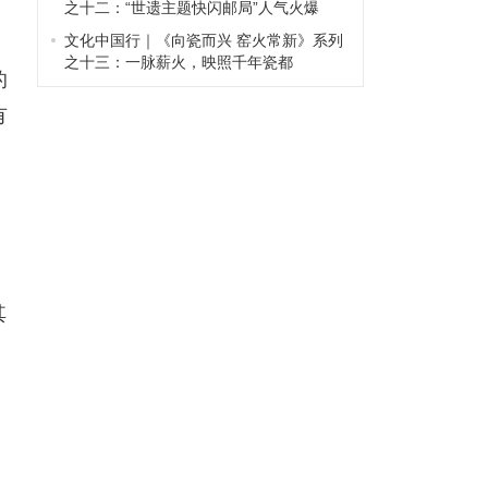
之十二：“世遗主题快闪邮局”人气火爆
文化中国行｜《向瓷而兴 窑火常新》系列
之十三：一脉薪火，映照千年瓷都
的
有
其
，