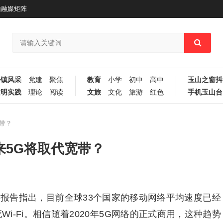
山融媒矩阵
乡镇风采
党建
聚焦
教育
小学
初中
高中
玉山之窗抖
文明实践
理论
阅读
文旅
文化
旅游
红色
手机玉山台
宽带？
未来5G将取代宽带？
最近的报告指出，目前全球33个国家的移动网络平均速度已经
Wi-Fi。相信随着2020年5G网络的正式商用，这种趋势