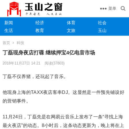
菜单
新闻
经济
体育
社会
生活
教育
文旅
玉山
首页
科技
丁磊现身夜店打碟 继续押宝4亿电音市场
2018年11月27日 14:21
阅读
(37803)
丁磊不仅养猪，还玩起了音乐。
他现身上海的TAXX夜店客串DJ。这显然是一件预先铺设好
的营销事件。
11月24日，丁磊先是在网易云音乐上发布了一条“寻找上海
最火夜店”的动态。8小时后，这条动态更新为，晚上将在上