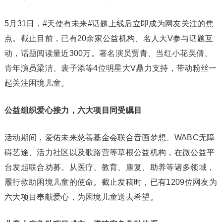
5月31日，#天使有未来#话题上线后立即成为网友关注的焦
点。截止目前，已有20余家公益机构、名人大V参与话题互
动，话题阅读量近300万。著名演员贾青、当红小花吴倩、
青年演员梁洁、裴子添等4位明星大V鼎力支持，带动粉丝一
起关注困境儿童。
公益组织爱心接力，六大项目同受瞩目
活动期间，爱佑未来慈善基金会联合音画梦想、WABC无障
碍艺途、活力社区以及歌路营等草根公益机构，在微公益平
台发起联合劝募。从医疗、教育、康复、助养等诸多领域，
履行救助困境儿童的使命。截止发稿时，已有1209位网友为
六大项目奉献爱心，为困境儿童送去希望。